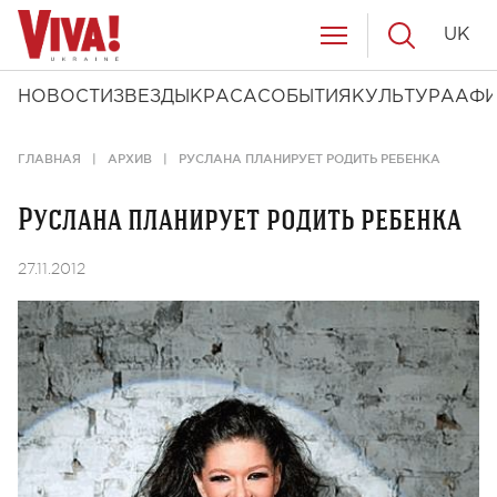
UK
НОВОСТИ
ЗВЕЗДЫ
КРАСА
СОБЫТИЯ
КУЛЬТУРА
АФ
ГЛАВНАЯ
АРХИВ
РУСЛАНА ПЛАНИРУЕТ РОДИТЬ РЕБЕНКА
Руслана планирует родить ребенка
27.11.2012