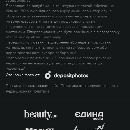
забороняється.
Дозволяється републікація та цитування статей обсягом не
більше 250 знаків для одного інформаційного матеріалу, з
обов'язковим зазначенням посилання на джерело, а для
Інтернет-ресурсів – пряме для пошукових систем
гіперпосилання, не закрите від індексації пошуковими
системами. Гіперпосилання має бути розміщене в підзаголовку
або першому абзаці матеріалу.
Передрук, копіювання, відтворення або інше використання
матеріалів, які містять посилання на rexfeatures.com або
depositphotos.com, суворо заборонені.
Материалы с пометками
!
и
P
розміщені на правах реклами.
Редакція не несе відповідальності за достовірність цієї
інформації.
Стоковые фото от:
Правила использования сайта
Политика конфиденциальности
Редакционная политика