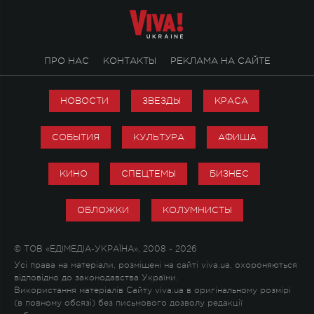
ПРО НАС
КОНТАКТЫ
РЕКЛАМА НА САЙТЕ
НОВОСТИ
ЗВЕЗДЫ
КРАСА
СОБЫТИЯ
КУЛЬТУРА
АФИША
КИНО
СПЕЦТЕМЫ
БИЗНЕС
ОБЛОЖКИ
КОЛУМНИСТЫ
© ТОВ «ЕДІМЕДІА-УКРАЇНА», 2008 - 2026
Усі права на матеріали, розміщені на сайті viva.ua, охороняються
відповідно до законодавства України.
Використання матеріалів Сайту viva.ua в оригінальному розмірі
(в повному обсязі) без письмового дозволу редакції