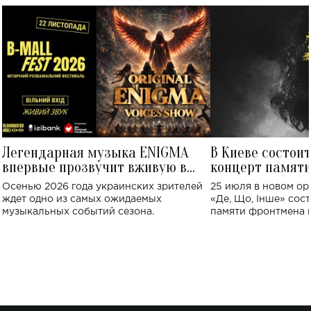
Легендарная музыка ENIGMA
В Киеве состои
впервые прозвучит вживую в
концерт памят
Украине: где состоится концерт
Клименко: более
Осенью 2026 года украинских зрителей
25 июля в новом op
исполнят песн
ждет одно из самых ожидаемых
«Де, Що, Інше» сос
музыкальных событий сезона.
памяти фронтмена
Михаила Клименко. 
особенный музыкал
посвященный артист
стало символом ис
настоящей любви.