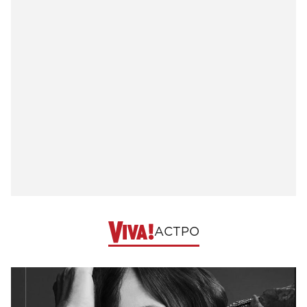
АСТРО