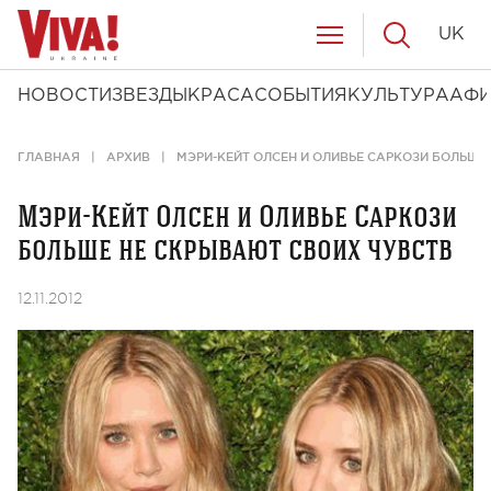
UK
НОВОСТИ
ЗВЕЗДЫ
КРАСА
СОБЫТИЯ
КУЛЬТУРА
АФ
ГЛАВНАЯ
АРХИВ
МЭРИ-КЕЙТ ОЛСЕН И ОЛИВЬЕ САРКОЗИ БОЛЬШЕ
Мэри-Кейт Олсен и Оливье Саркози
больше не скрывают своих чувств
12.11.2012