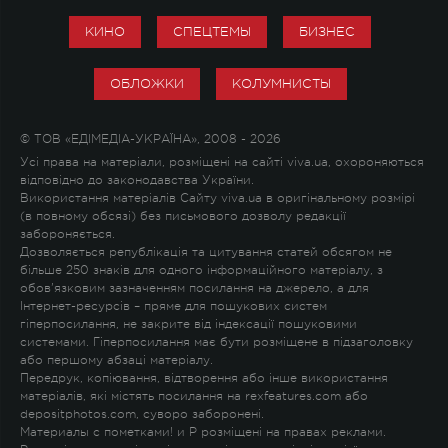
КИНО
СПЕЦТЕМЫ
БИЗНЕС
ОБЛОЖКИ
КОЛУМНИСТЫ
© ТОВ «ЕДІМЕДІА-УКРАЇНА», 2008 - 2026
Усі права на матеріали, розміщені на сайті viva.ua, охороняються
відповідно до законодавства України.
Використання матеріалів Сайту viva.ua в оригінальному розмірі
(в повному обсязі) без письмового дозволу редакції
забороняється.
Дозволяється републікація та цитування статей обсягом не
більше 250 знаків для одного інформаційного матеріалу, з
обов'язковим зазначенням посилання на джерело, а для
Інтернет-ресурсів – пряме для пошукових систем
гіперпосилання, не закрите від індексації пошуковими
системами. Гіперпосилання має бути розміщене в підзаголовку
або першому абзаці матеріалу.
Передрук, копіювання, відтворення або інше використання
матеріалів, які містять посилання на rexfeatures.com або
depositphotos.com, суворо заборонені.
Материалы с пометками
!
и
P
розміщені на правах реклами.