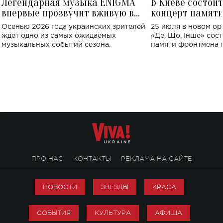
Легендарная музыка ENIGMA
В Киеве состои
впервые прозвучит вживую в
концерт памят
Украине: где состоится концерт
Клименко: более
Осенью 2026 года украинских зрителей
25 июля в новом op
исполнят песн
ждет одно из самых ожидаемых
«Де, Що, Інше» сос
музыкальных событий сезона.
памяти фронтмена
Михаила Клименко. 
особенный музыкал
посвященный артист
стало символом ис
настоящей любви.
ПРО НАС
КОНТАКТЫ
РЕКЛАМА НА САЙТЕ
НОВОСТИ
ЗВЕЗДЫ
КРАСА
СОБЫТИЯ
КУЛЬТУРА
АФИША