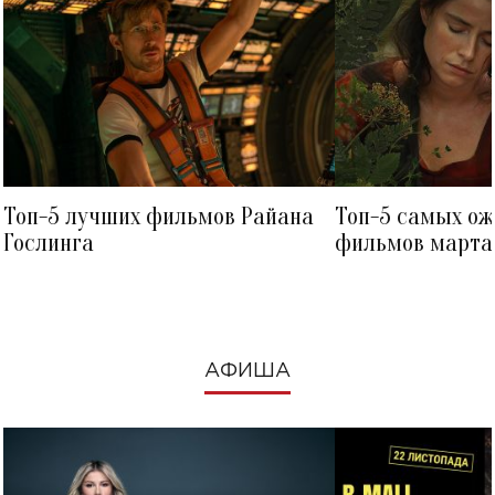
Топ-5 лучших фильмов Райана
Топ-5 самых о
Гослинга
фильмов марта 
посмотреть в к
АФИША