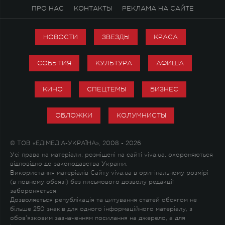
ПРО НАС
КОНТАКТЫ
РЕКЛАМА НА САЙТЕ
НОВОСТИ
ЗВЕЗДЫ
КРАСА
СОБЫТИЯ
КУЛЬТУРА
АФИША
КИНО
СПЕЦТЕМЫ
БИЗНЕС
ОБЛОЖКИ
КОЛУМНИСТЫ
© ТОВ «ЕДІМЕДІА-УКРАЇНА», 2008 - 2026
Усі права на матеріали, розміщені на сайті viva.ua, охороняються
відповідно до законодавства України.
Використання матеріалів Сайту viva.ua в оригінальному розмірі
(в повному обсязі) без письмового дозволу редакції
забороняється.
Дозволяється републікація та цитування статей обсягом не
більше 250 знаків для одного інформаційного матеріалу, з
обов'язковим зазначенням посилання на джерело, а для