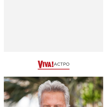
АСТРО