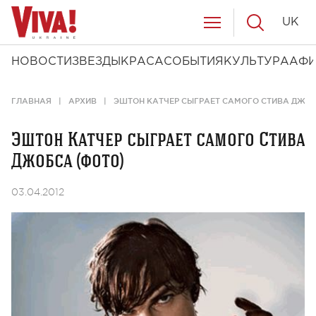
UK
НОВОСТИ
ЗВЕЗДЫ
КРАСА
СОБЫТИЯ
КУЛЬТУРА
АФ
ГЛАВНАЯ
АРХИВ
ЭШТОН КАТЧЕР СЫГРАЕТ САМОГО СТИВА ДЖОБ
Эштон Катчер сыграет самого Стива
Джобса (фото)
03.04.2012