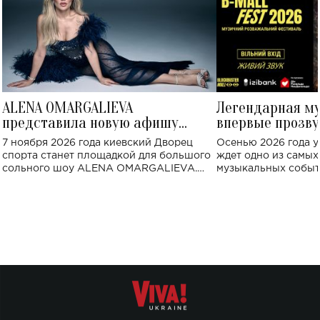
ALENA OMARGALIEVA
Легендарная м
представила новую афишу
впервые прозву
большого концерта во Дворце
Украине: где со
7 ноября 2026 года киевский Дворец
Осенью 2026 года у
спорта
спорта станет площадкой для большого
ждет одно из самы
сольного шоу ALENA OMARGALIEVA.
музыкальных событ
Концерт получил символичное название
«Не пьяная — влюбленная».