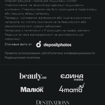
Інтернет-ресурсів – пряме для пошукових систем
гіперпосилання, не закрите від індексації пошуковими
системами. Гіперпосилання має бути розміщене в підзаголовку
або першому абзаці матеріалу.
Передрук, копіювання, відтворення або інше використання
матеріалів, які містять посилання на rexfeatures.com або
depositphotos.com, суворо заборонені.
Материалы с пометками
!
и
P
розміщені на правах реклами.
Редакція не несе відповідальності за достовірність цієї
інформації.
Стоковые фото от:
Правила использования сайта
Политика конфиденциальности
Редакционная политика