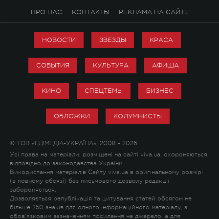
ПРО НАС
КОНТАКТЫ
РЕКЛАМА НА САЙТЕ
НОВОСТИ
ЗВЕЗДЫ
КРАСА
СОБЫТИЯ
КУЛЬТУРА
АФИША
КИНО
СПЕЦТЕМЫ
БИЗНЕС
ОБЛОЖКИ
КОЛУМНИСТЫ
© ТОВ «ЕДІМЕДІА-УКРАЇНА», 2008 - 2026
Усі права на матеріали, розміщені на сайті viva.ua, охороняються
відповідно до законодавства України.
Використання матеріалів Сайту viva.ua в оригінальному розмірі
(в повному обсязі) без письмового дозволу редакції
забороняється.
Дозволяється републікація та цитування статей обсягом не
більше 250 знаків для одного інформаційного матеріалу, з
обов'язковим зазначенням посилання на джерело, а для