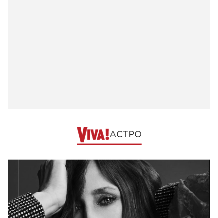
АСТРО