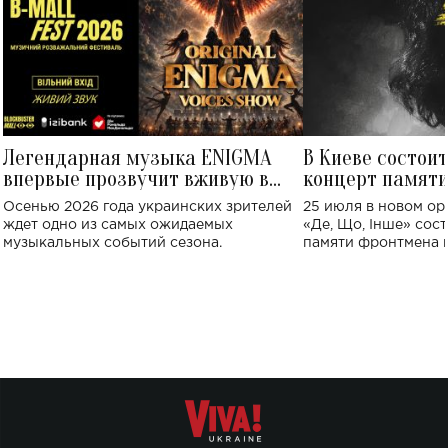
Легендарная музыка ENIGMA
В Киеве состои
впервые прозвучит вживую в
концерт памят
Украине: где состоится концерт
Клименко: более
Осенью 2026 года украинских зрителей
25 июля в новом op
исполнят песн
ждет одно из самых ожидаемых
«Де, Що, Інше» сос
музыкальных событий сезона.
памяти фронтмена
Михаила Клименко. 
особенный музыкал
посвященный артист
стало символом ис
настоящей любви.