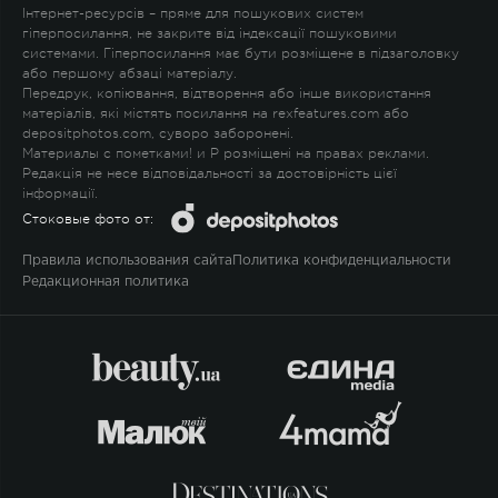
Інтернет-ресурсів – пряме для пошукових систем
гіперпосилання, не закрите від індексації пошуковими
системами. Гіперпосилання має бути розміщене в підзаголовку
або першому абзаці матеріалу.
Передрук, копіювання, відтворення або інше використання
матеріалів, які містять посилання на rexfeatures.com або
depositphotos.com, суворо заборонені.
Материалы с пометками
!
и
P
розміщені на правах реклами.
Редакція не несе відповідальності за достовірність цієї
інформації.
Стоковые фото от:
Правила использования сайта
Политика конфиденциальности
Редакционная политика