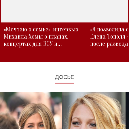
«Мечтаю о семье»: интервью
«Я позволила 
Михаила Хомы о планах,
Елена Тополя 
концертах для ВСУ и
после развода
изменениях во время войны
ДОСЬЕ