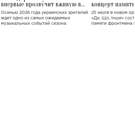
впервые прозвучит вживую в
концерт памят
Украине: где состоится концерт
Клименко: более
Осенью 2026 года украинских зрителей
25 июля в новом op
исполнят песн
ждет одно из самых ожидаемых
«Де, Що, Інше» сос
музыкальных событий сезона.
памяти фронтмена
Михаила Клименко. 
особенный музыкал
посвященный артист
стало символом ис
настоящей любви.