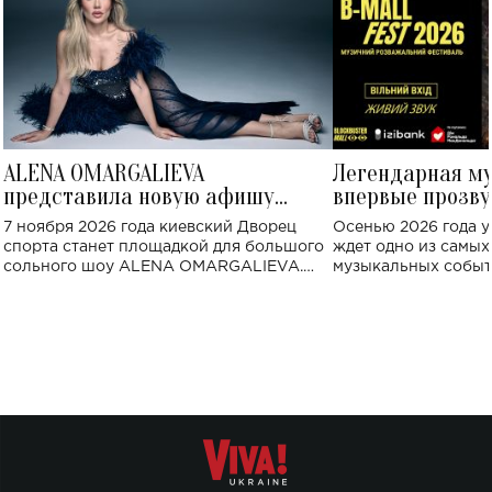
ALENA OMARGALIEVA
Легендарная м
представила новую афишу
впервые прозву
большого концерта во Дворце
Украине: где со
7 ноября 2026 года киевский Дворец
Осенью 2026 года у
спорта
спорта станет площадкой для большого
ждет одно из самы
сольного шоу ALENA OMARGALIEVA.
музыкальных событ
Концерт получил символичное название
«Не пьяная — влюбленная».