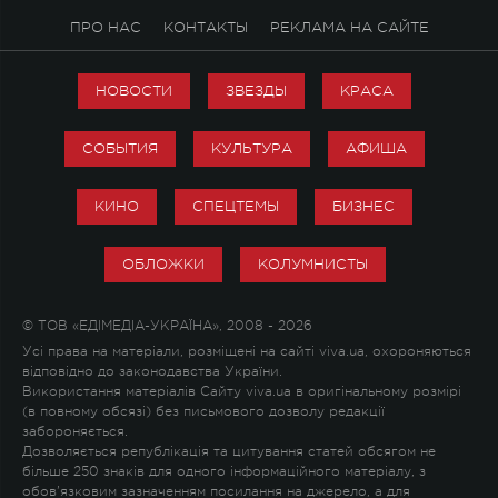
ПРО НАС
КОНТАКТЫ
РЕКЛАМА НА САЙТЕ
НОВОСТИ
ЗВЕЗДЫ
КРАСА
СОБЫТИЯ
КУЛЬТУРА
АФИША
КИНО
СПЕЦТЕМЫ
БИЗНЕС
ОБЛОЖКИ
КОЛУМНИСТЫ
© ТОВ «ЕДІМЕДІА-УКРАЇНА», 2008 - 2026
Усі права на матеріали, розміщені на сайті viva.ua, охороняються
відповідно до законодавства України.
Використання матеріалів Сайту viva.ua в оригінальному розмірі
(в повному обсязі) без письмового дозволу редакції
забороняється.
Дозволяється републікація та цитування статей обсягом не
більше 250 знаків для одного інформаційного матеріалу, з
обов'язковим зазначенням посилання на джерело, а для