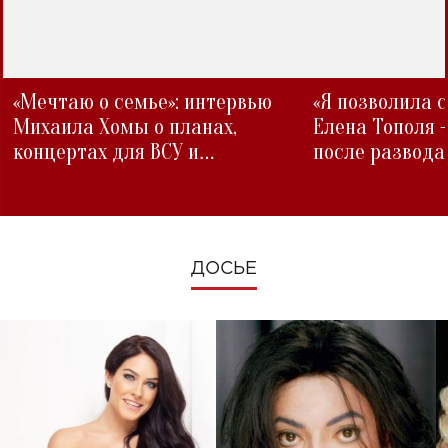
«Мечтаю о семье»: интервью
«Я позволила 
Михаила Хомы о планах,
Елена Тополя 
концертах для ВСУ и
после развода
изменениях во время войны
ДОСЬЕ