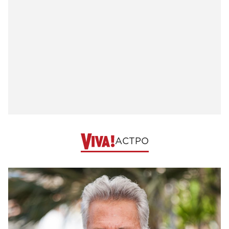
АСТРО