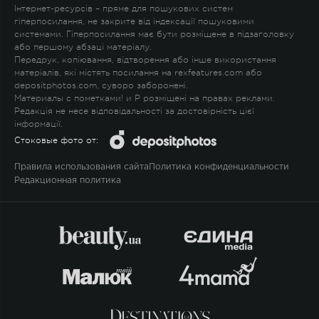
Інтернет-ресурсів – пряме для пошукових систем
гіперпосилання, не закрите від індексації пошуковими
системами. Гіперпосилання має бути розміщене в підзаголовку
або першому абзаці матеріалу.
Передрук, копіювання, відтворення або інше використання
матеріалів, які містять посилання на rexfeatures.com або
depositphotos.com, суворо заборонені.
Материалы с пометками
!
и
P
розміщені на правах реклами.
Редакція не несе відповідальності за достовірність цієї
інформації.
Стоковые фото от:
Правила использования сайта
Политика конфиденциальности
Редакционная политика