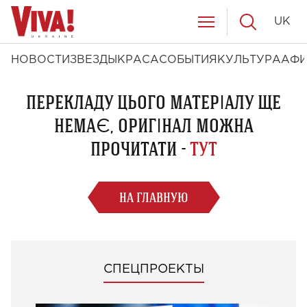
UK
НОВОСТИ
ЗВЕЗДЫ
КРАСА
СОБЫТИЯ
КУЛЬТУРА
АФ
ПЕРЕКЛАДУ ЦЬОГО МАТЕРІАЛУ ЩЕ
НЕМАЄ, ОРИГІНАЛ МОЖНА
ПРОЧИТАТИ -
ТУТ
НА ГЛАВНУЮ
СПЕЦПРОЕКТЫ