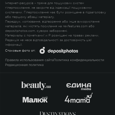
Інтернет-ресурсів – пряме для пошукових систем
гіперпосилання, не закрите від індексації пошуковими
системами. Гіперпосилання має бути розміщене в підзаголовку
або першому абзаці матеріалу.
Передрук, копіювання, відтворення або інше використання
матеріалів, які містять посилання на rexfeatures.com або
depositphotos.com, суворо заборонені.
Материалы с пометками
!
и
P
розміщені на правах реклами.
Редакція не несе відповідальності за достовірність цієї
інформації.
Стоковые фото от:
Правила использования сайта
Политика конфиденциальности
Редакционная политика