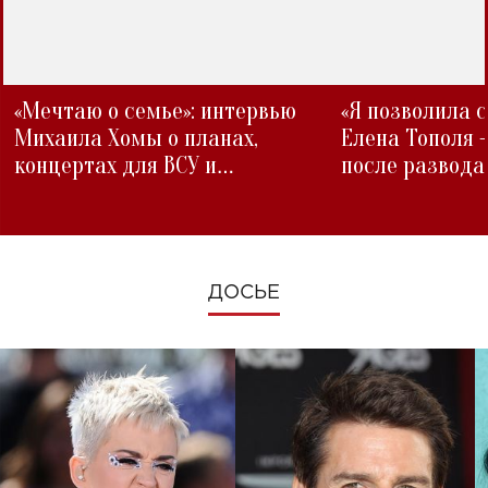
«Мечтаю о семье»: интервью
«Я позволила 
Михаила Хомы о планах,
Елена Тополя 
концертах для ВСУ и
после развода
изменениях во время войны
ДОСЬЕ