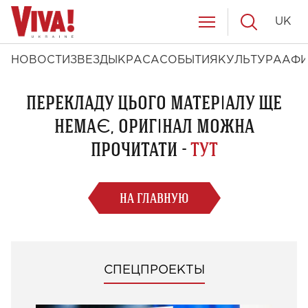
UK
НОВОСТИ
ЗВЕЗДЫ
КРАСА
СОБЫТИЯ
КУЛЬТУРА
АФ
ПЕРЕКЛАДУ ЦЬОГО МАТЕРІАЛУ ЩЕ
НЕМАЄ, ОРИГІНАЛ МОЖНА
ПРОЧИТАТИ -
ТУТ
НА ГЛАВНУЮ
СПЕЦПРОЕКТЫ