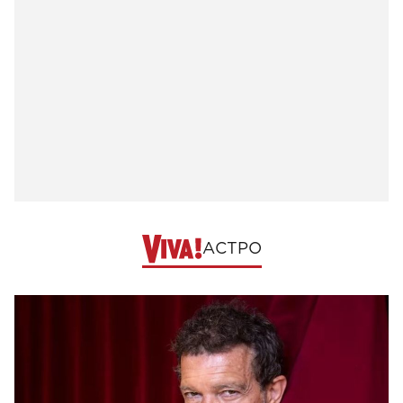
АСТРО