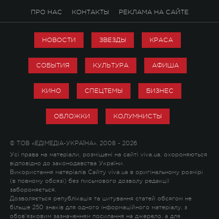
ПРО НАС
КОНТАКТЫ
РЕКЛАМА НА САЙТЕ
НОВОСТИ
ЗВЕЗДЫ
КРАСА
СОБЫТИЯ
КУЛЬТУРА
АФИША
КИНО
СПЕЦТЕМЫ
БИЗНЕС
ОБЛОЖКИ
КОЛУМНИСТЫ
© ТОВ «ЕДІМЕДІА-УКРАЇНА», 2008 - 2026
Усі права на матеріали, розміщені на сайті viva.ua, охороняються
відповідно до законодавства України.
Використання матеріалів Сайту viva.ua в оригінальному розмірі
(в повному обсязі) без письмового дозволу редакції
забороняється.
Дозволяється републікація та цитування статей обсягом не
більше 250 знаків для одного інформаційного матеріалу, з
обов'язковим зазначенням посилання на джерело, а для