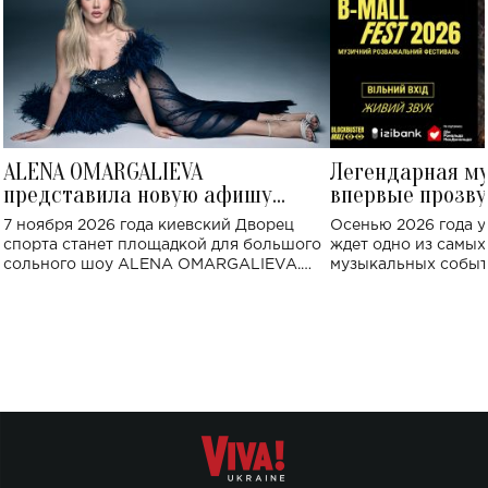
ALENA OMARGALIEVA
Легендарная м
представила новую афишу
впервые прозву
большого концерта во Дворце
Украине: где со
7 ноября 2026 года киевский Дворец
Осенью 2026 года у
спорта
спорта станет площадкой для большого
ждет одно из самы
сольного шоу ALENA OMARGALIEVA.
музыкальных событ
Концерт получил символичное название
«Не пьяная — влюбленная».