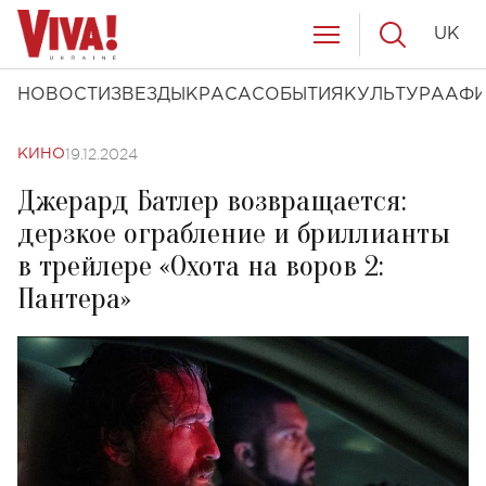
UK
НОВОСТИ
ЗВЕЗДЫ
КРАСА
СОБЫТИЯ
КУЛЬТУРА
АФ
19.12.2024
КИНО
Джерард Батлер возвращается:
дерзкое ограбление и бриллианты
в трейлере «Охота на воров 2:
Пантера»