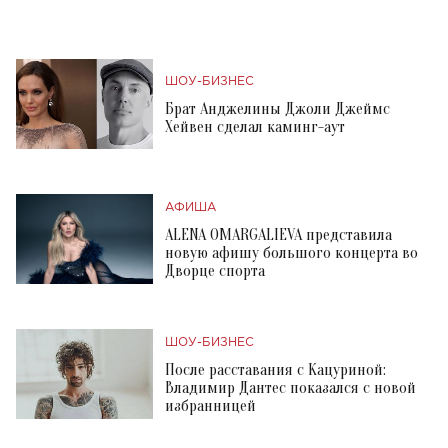
ШОУ-БИЗНЕС
Брат Анджелины Джоли Джеймс
Хейвен сделал каминг-аут
АФИША
ALENA OMARGALIEVA представила
новую афишу большого концерта во
Дворце спорта
ШОУ-БИЗНЕС
После расставания с Кацуриной:
Владимир Дантес показался с новой
избранницей