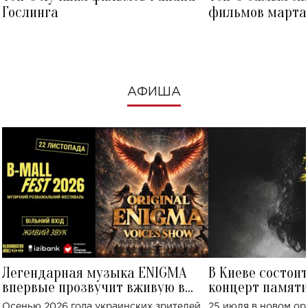
Гослинга
фильмов марта 
посмотреть в к
АФИША
Легендарная музыка ENIGMA
В Киеве состои
впервые прозвучит вживую в
концерт памят
Украине: где состоится концерт
Клименко: более
Осенью 2026 года украинских зрителей
25 июля в новом op