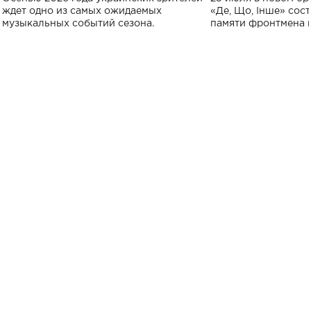
исполнят песн
ждет одно из самых ожидаемых
«Де, Що, Інше» сос
музыкальных событий сезона.
памяти фронтмена
Михаила Клименко. 
особенный музыкал
посвященный артист
стало символом ис
настоящей любви.