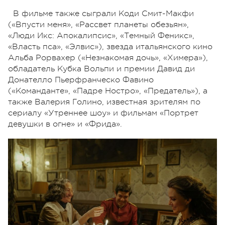
В фильме также сыграли Коди Смит-Макфи
(«Впусти меня», «Рассвет планеты обезьян»,
«Люди Икс: Апокалипсис», «Темный Феникс»,
«Власть пса», «Элвис»), звезда итальянского кино
Альба Рорвахер («Незнакомая дочь», «Химера»),
обладатель Кубка Вольпи и премии Давид ди
Донателло Пьерфранческо Фавино
(«Команданте», «Падре Ностро», «Предатель»), а
также Валерия Голино, известная зрителям по
сериалу «Утреннее шоу» и фильмам «Портрет
девушки в огне» и «Фрида».