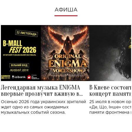
АФИША
Легендарная музыка ENIGMA
В Киеве состои
впервые прозвучит вживую в
концерт памят
Украине: где состоится концерт
Клименко: более
Осенью 2026 года украинских зрителей
25 июля в новом op
исполнят песн
ждет одно из самых ожидаемых
«Де, Що, Інше» сос
музыкальных событий сезона.
памяти фронтмена
Михаила Клименко. 
особенный музыкал
посвященный артист