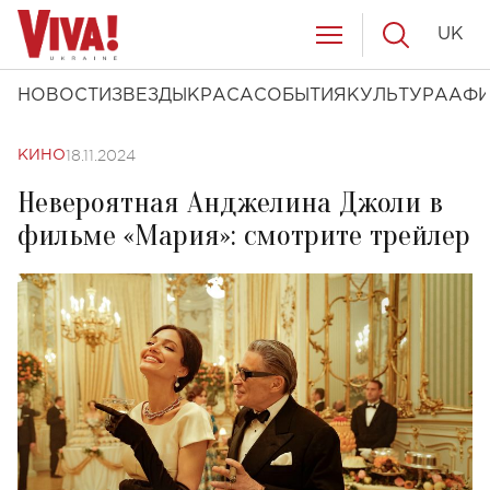
UK
НОВОСТИ
ЗВЕЗДЫ
КРАСА
СОБЫТИЯ
КУЛЬТУРА
АФ
18.11.2024
КИНО
Невероятная Анджелина Джоли в
фильме «Мария»: смотрите трейлер