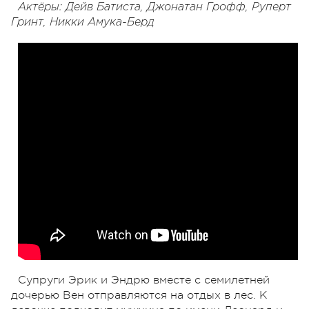
Актёры: Дейв Батиста, Джонатан Грофф, Руперт
Гринт, Никки Амука-Берд
Супруги Эрик и Эндрю вместе с семилетней
дочерью Вен отправляются на отдых в лес. К