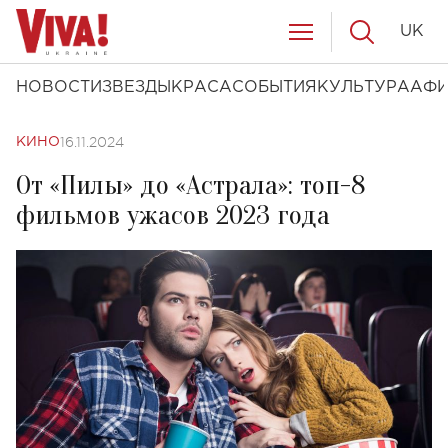
UK
НОВОСТИ
ЗВЕЗДЫ
КРАСА
СОБЫТИЯ
КУЛЬТУРА
АФ
16.11.2024
КИНО
От «Пилы» до «Астрала»: топ-8
фильмов ужасов 2023 года