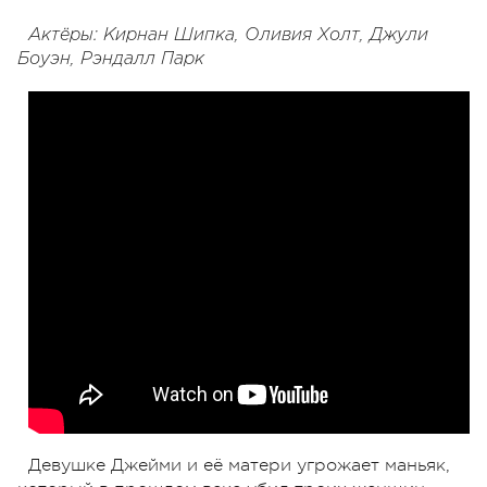
Актёры: Кирнан Шипка, Оливия Холт, Джули
Боуэн, Рэндалл Парк
Девушке Джейми и её матери угрожает маньяк,