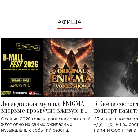
АФИША
Легендарная музыка ENIGMA
В Киеве состои
впервые прозвучит вживую в
концерт памят
Украине: где состоится концерт
Клименко: более
Осенью 2026 года украинских зрителей
25 июля в новом op
исполнят песн
ждет одно из самых ожидаемых
«Де, Що, Інше» сос
музыкальных событий сезона.
памяти фронтмена
Михаила Клименко. 