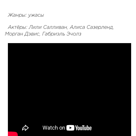
Жанры: ужасы
Актёры: Лили Салливан, Алиса Сазерленд,
Морган Дэвис, Габриэль Эчолз