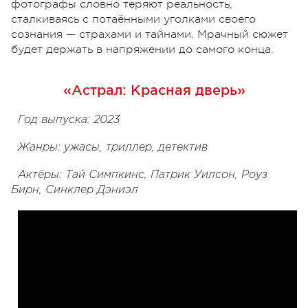
фотографы словно теряют реальность,
сталкиваясь с потаёнными уголками своего
сознания — страхами и тайнами. Мрачный сюжет
будет держать в напряжении до самого конца.
«Астрал: Красная дверь»
Год выпуска: 2023
Жанры: ужасы, триллер, детектив
Актёры: Тай Симпкинс, Патрик Уилсон, Роуз
Бирн, Синклер Дэниэл