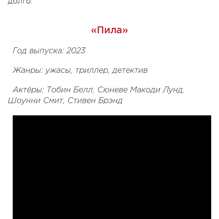
долго.
«Пила»
Год выпуска: 2023
Жанры: ужасы, триллер, детектив
Актёры: Тобин Белл, Сюневе Макоди Лунд,
Шоунни Смит, Стивен Брэнд