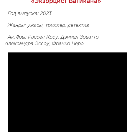
«Экзорцист Ватикана»
Год выпуска: 2023
Жанры: ужасы, триллер, детектив
Актёры: Рассел Кроу, Дэниел Зоватто,
Александра Эссоу, Франко Неро