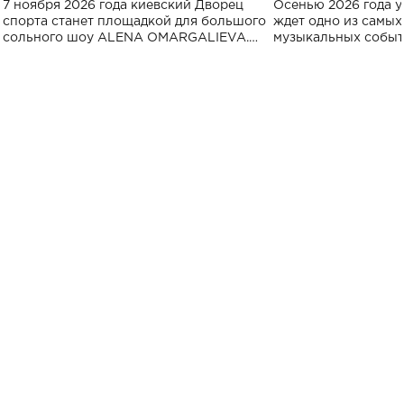
7 ноября 2026 года киевский Дворец
Осенью 2026 года у
спорта
спорта станет площадкой для большого
ждет одно из самы
сольного шоу ALENA OMARGALIEVA.
музыкальных событ
Концерт получил символичное название
«Не пьяная — влюбленная».