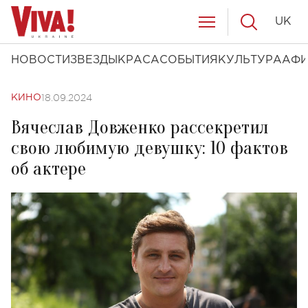
UK
НОВОСТИ
ЗВЕЗДЫ
КРАСА
СОБЫТИЯ
КУЛЬТУРА
АФ
18.09.2024
КИНО
Вячеслав Довженко рассекретил
свою любимую девушку: 10 фактов
об актере