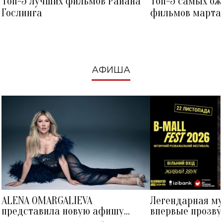
Топ-5 лучших фильмов Райана
Топ-5 самых о
Гослинга
фильмов марта 
посмотреть в к
АФИША
ALENA OMARGALIEVA
Легендарная м
представила новую афишу
впервые прозву
большого концерта во Дворце
Украине: где со