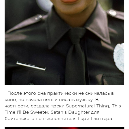
После этого она практически не снималась в
кино, но начала петь и писать музыку. В
частности, создала треки Supernatural Thing, This
Time I'll Be Sweeter, Satan's Daughter для
британского поп-исполнителя Гэри Глиттера.