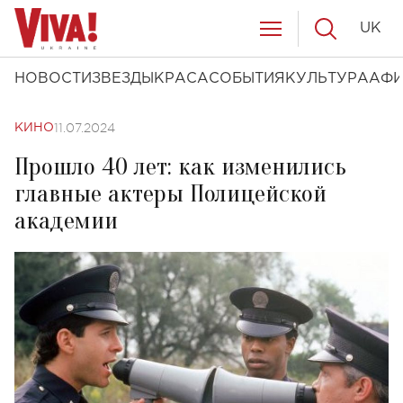
UK
НОВОСТИ
ЗВЕЗДЫ
КРАСА
СОБЫТИЯ
КУЛЬТУРА
АФ
11.07.2024
КИНО
Прошло 40 лет: как изменились
главные актеры Полицейской
академии