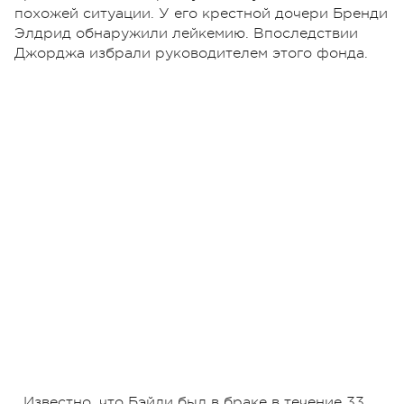
похожей ситуации. У его крестной дочери Бренди
Элдрид обнаружили лейкемию. Впоследствии
Джорджа избрали руководителем этого фонда.
Известно, что Бэйли был в браке в течение 33