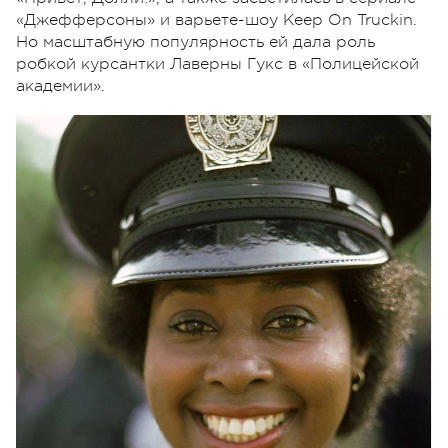
«Джефферсоны» и варьете-шоу Keep On Truckin.
Но масштабную популярность ей дала роль
робкой курсантки Лаверны Гукс в «Полицейской
академии».