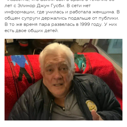
лет с Элинор Джун Гусби. В сети нет
информации, где училась и работала женщина. В
общем супруги держались подальше от публики.
В то же время пара развелась в 1999 году. У них
есть двое общих детей.