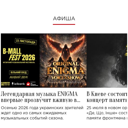
АФИША
Легендарная музыка ENIGMA
В Киеве состои
впервые прозвучит вживую в
концерт памят
Украине: где состоится концерт
Клименко: более
Осенью 2026 года украинских зрителей
25 июля в новом op
исполнят песн
ждет одно из самых ожидаемых
«Де, Що, Інше» сос
музыкальных событий сезона.
памяти фронтмена
Михаила Клименко. 