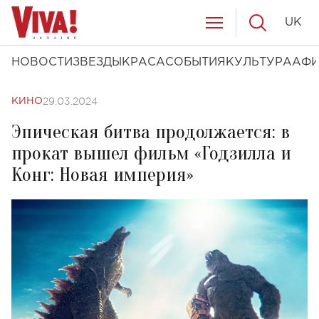
UK
НОВОСТИ
ЗВЕЗДЫ
КРАСА
СОБЫТИЯ
КУЛЬТУРА
АФ
29.03.2024
КИНО
Эпическая битва продолжается: в
прокат вышел фильм «Годзилла и
Конг: Новая империя»