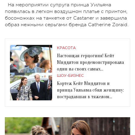
На мероприятии супруга принца Уильяма
появилась в легком воздушном платье с принтом,
босоножках на танкетке от Castaner и завершила
образ нежными серьгами бренда Catherine Zoraid.
КРАСОТА
Настоящая герцогиня! Кейт
Миддлтон продемонстрировала
один из своих самых
элегантных нарядов
ШОУ-БИЗНЕС
Кортеж Кейт Миддлтон и
принца Уильяма сбил женщину:
пострадавшая в тяжелом
состоянии