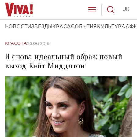
UK
НОВОСТИ
ЗВЕЗДЫ
КРАСА
СОБЫТИЯ
КУЛЬТУРА
АФ
26.06.2019
КРАСОТА
И снова идеальный образ: новый
выход Кейт Миддлтон