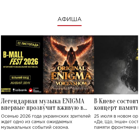
АФИША
Легендарная музыка ENIGMA
В Киеве состои
впервые прозвучит вживую в
концерт памят
Украине: где состоится концерт
Клименко: более
Осенью 2026 года украинских зрителей
25 июля в новом op
исполнят песн
ждет одно из самых ожидаемых
«Де, Що, Інше» сос
музыкальных событий сезона.
памяти фронтмена
Михаила Клименко. 
особенный музыкал