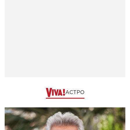
АСТРО