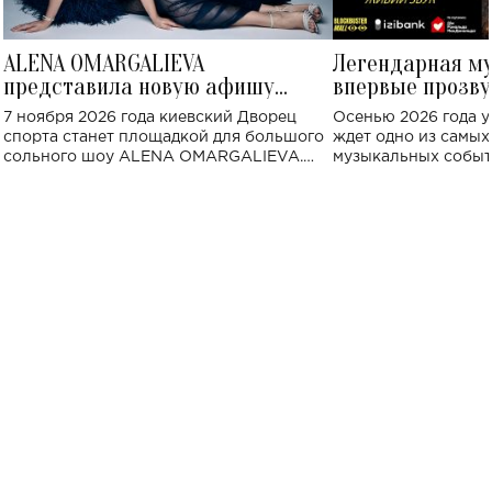
ALENA OMARGALIEVA
Легендарная м
представила новую афишу
впервые прозву
большого концерта во Дворце
Украине: где со
7 ноября 2026 года киевский Дворец
Осенью 2026 года у
спорта
спорта станет площадкой для большого
ждет одно из самы
сольного шоу ALENA OMARGALIEVA.
музыкальных событ
Концерт получил символичное название
«Не пьяная — влюбленная».