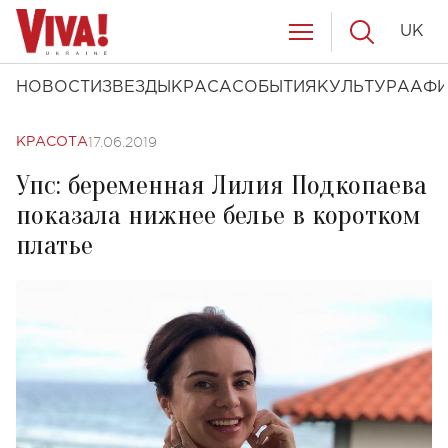
UK
НОВОСТИ
ЗВЕЗДЫ
КРАСА
СОБЫТИЯ
КУЛЬТУРА
АФ
17.06.2019
КРАСОТА
Упс: беременная Лилия Подкопаева
показала нижнее белье в коротком
платье