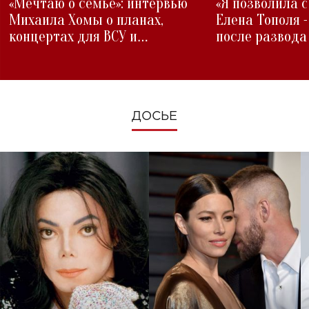
«Мечтаю о семье»: интервью
«Я позволила 
Михаила Хомы о планах,
Елена Тополя 
концертах для ВСУ и
после развода
изменениях во время войны
ДОСЬЕ