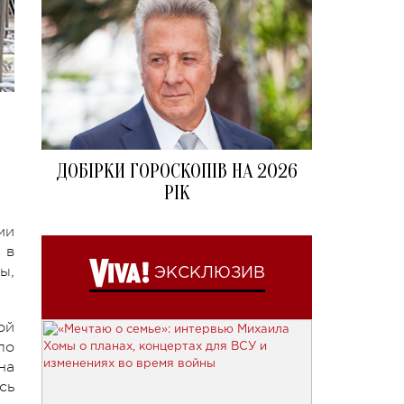
ДОБІРКИ ГОРОСКОПІВ НА 2026
РІК
ми
 в
ы,
ЭКСКЛЮЗИВ
ой
по
на
сь