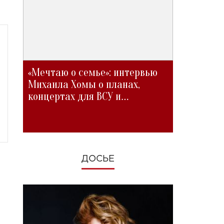
«Мечтаю о семье»: интервью
Михаила Хомы о планах,
концертах для ВСУ и
изменениях во время войны
ДОСЬЕ