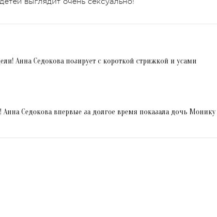
детей выглядит очень сексуально!
дели! Анна Седокова позирует с короткой стрижкой и усами
я! Анна Седокова впервые за долгое время показала дочь Монику