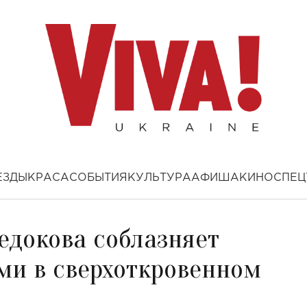
ЕЗДЫ
КРАСА
СОБЫТИЯ
КУЛЬТУРА
АФИША
КИНО
СПЕЦ
Седокова соблазняет
и в сверхоткровенном