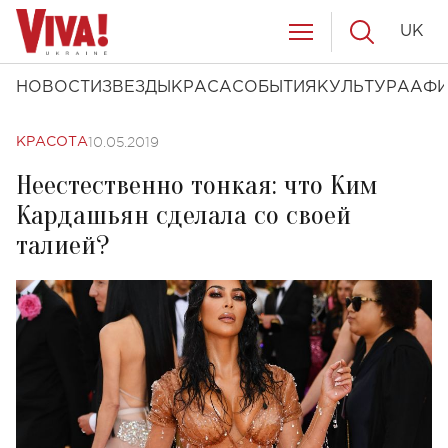
UK
НОВОСТИ
ЗВЕЗДЫ
КРАСА
СОБЫТИЯ
КУЛЬТУРА
АФ
10.05.2019
КРАСОТА
Неестественно тонкая: что Ким
Кардашьян сделала со своей
талией?