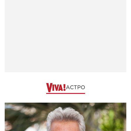
АСТРО