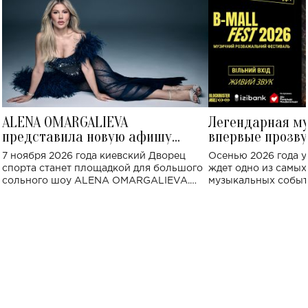
ALENA OMARGALIEVA
Легендарная м
представила новую афишу
впервые прозву
большого концерта во Дворце
Украине: где со
7 ноября 2026 года киевский Дворец
Осенью 2026 года у
спорта
спорта станет площадкой для большого
ждет одно из самы
сольного шоу ALENA OMARGALIEVA.
музыкальных событ
Концерт получил символичное название
«Не пьяная — влюбленная».