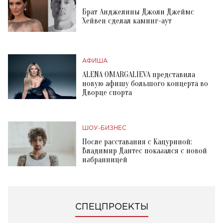
Брат Анджелины Джоли Джеймс
Хейвен сделал каминг-аут
АФИША
ALENA OMARGALIEVA представила
новую афишу большого концерта во
Дворце спорта
ШОУ-БИЗНЕС
После расставания с Кацуриной:
Владимир Дантес показался с новой
избранницей
СПЕЦПРОЕКТЫ