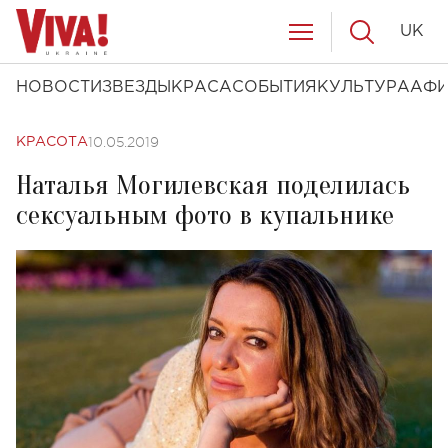
UK
НОВОСТИ
ЗВЕЗДЫ
КРАСА
СОБЫТИЯ
КУЛЬТУРА
АФ
10.05.2019
КРАСОТА
Наталья Могилевская поделилась
сексуальным фото в купальнике