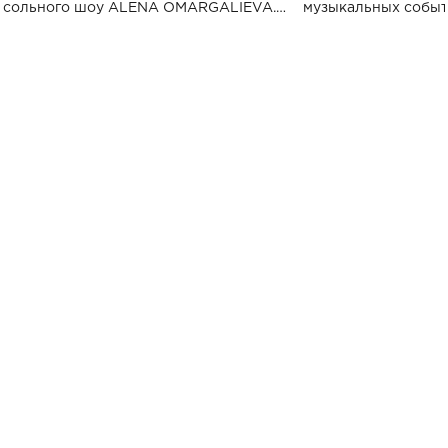
сольного шоу ALENA OMARGALIEVA.
музыкальных событ
Концерт получил символичное название
«Не пьяная — влюбленная».