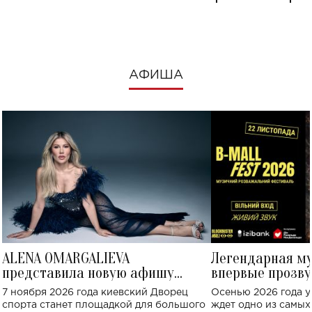
посмотреть в к
АФИША
ALENA OMARGALIEVA
Легендарная м
представила новую афишу
впервые прозву
большого концерта во Дворце
Украине: где со
7 ноября 2026 года киевский Дворец
Осенью 2026 года у
спорта
спорта станет площадкой для большого
ждет одно из самы