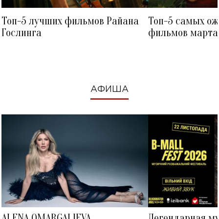
Топ-5 лучших фильмов Райана
Топ-5 самых о
Гослинга
фильмов марта 
посмотреть в к
АФИША
ALENA OMARGALIEVA
Легендарная м