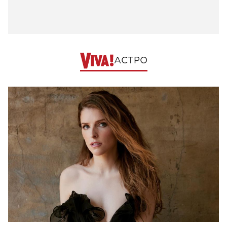
АСТРО