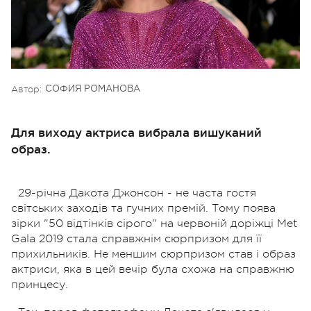
Автор:
СОФИЯ РОМАНОВА
Для виходу актриса вибрала вишуканий
образ.
29-річна Дакота Джонсон - не часта гостя
світських заходів та гучних премій. Тому поява
зірки "50 відтінків сірого" на червоній доріжці Met
Gala 2019 стала справжнім сюрпризом для її
прихильників. Не меншим сюрпризом став і образ
актриси, яка в цей вечір була схожа на справжню
принцесу.