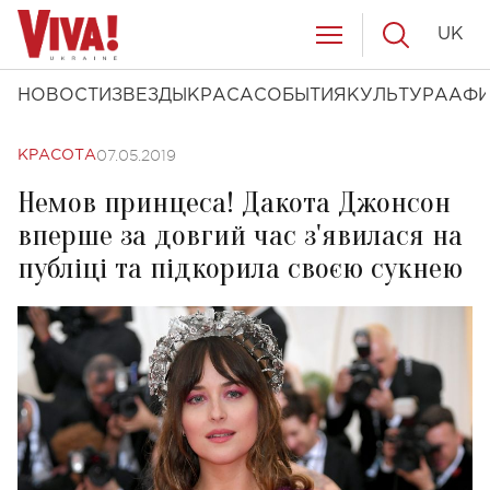
UK
НОВОСТИ
ЗВЕЗДЫ
КРАСА
СОБЫТИЯ
КУЛЬТУРА
АФ
07.05.2019
КРАСОТА
Немов принцеса! Дакота Джонсон
вперше за довгий час з'явилася на
публіці та підкорила своєю сукнею