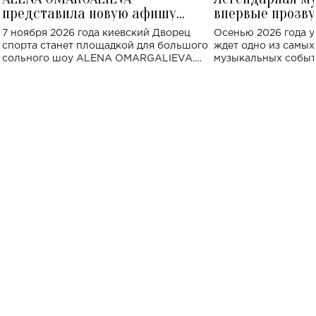
представила новую афишу
впервые прозву
большого концерта во Дворце
Украине: где со
7 ноября 2026 года киевский Дворец
Осенью 2026 года у
спорта
спорта станет площадкой для большого
ждет одно из самы
сольного шоу ALENA OMARGALIEVA.
музыкальных событ
Концерт получил символичное название
«Не пьяная — влюбленная».