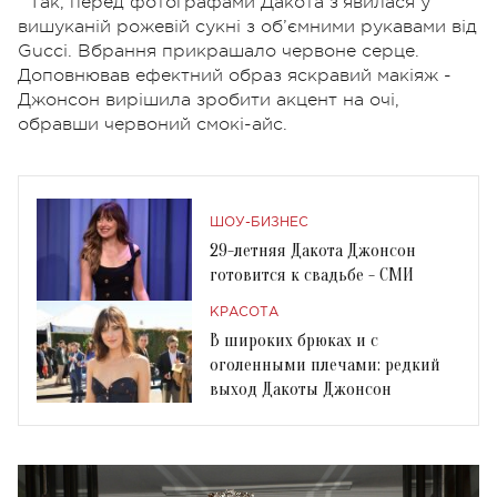
Так, перед фотографами Дакота з'явилася у
вишуканій рожевій сукні з об’ємними рукавами від
Gucci. Вбрання прикрашало червоне серце.
Доповнював ефектний образ яскравий макіяж -
Джонсон вирішила зробити акцент на очі,
обравши червоний смокі-айс.
ШОУ-БИЗНЕС
29-летняя Дакота Джонсон
готовится к свадьбе - СМИ
КРАСОТА
В широких брюках и с
оголенными плечами: редкий
выход Дакоты Джонсон