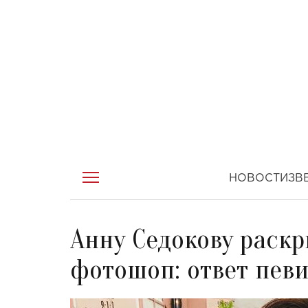
НОВОСТИ
ЗВ
Анну Седокову раскр
фотошоп: ответ пев