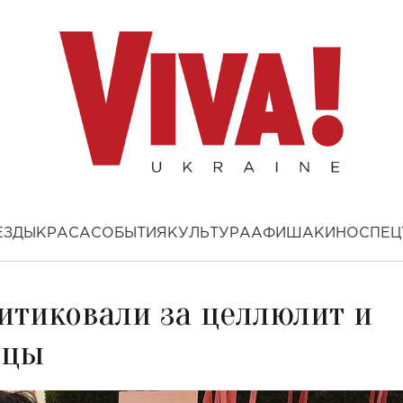
ЕЗДЫ
КРАСА
СОБЫТИЯ
КУЛЬТУРА
АФИША
КИНО
СПЕЦ
итиковали за целлюлит и
ицы