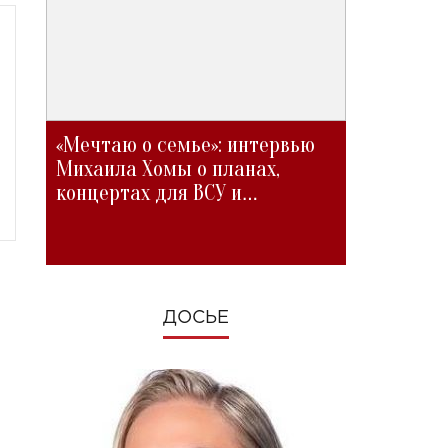
«Мечтаю о семье»: интервью
Михаила Хомы о планах,
концертах для ВСУ и
изменениях во время войны
ДОСЬЕ