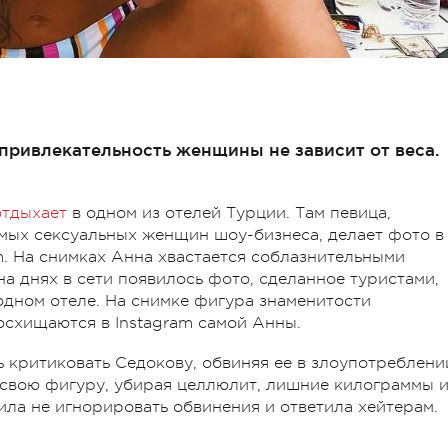
привлекательность женщины не зависит от веса.
отдыхает
в одном из отелей Турции. Там певица,
мых сексуальных женщин шоу-бизнеса, делает фото в
m. На снимках Анна хвастается соблазнительными
а днях в сети появилось фото, сделанное туристами,
одном отеле. На снимке фигура знаменитости
осхищаются в Instagram самой Анны.
ь критиковать Седокову, обвиняя ее в злоупотреблени
свою фигуру, убирая целлюлит, лишние килограммы 
ла не игнорировать обвинения и ответила хейтерам.