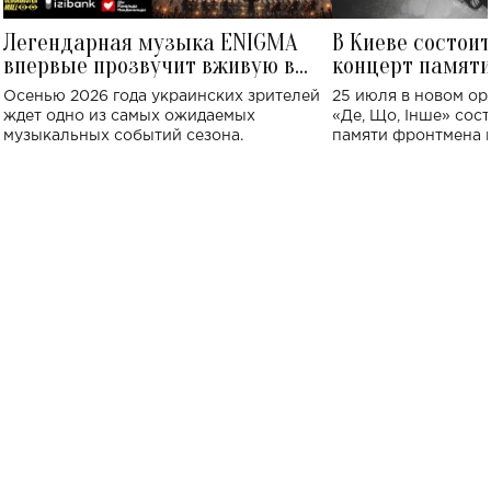
Легендарная музыка ENIGMA
В Киеве состои
впервые прозвучит вживую в
концерт памят
Украине: где состоится концерт
Клименко: более
Осенью 2026 года украинских зрителей
25 июля в новом op
исполнят песн
ждет одно из самых ожидаемых
«Де, Що, Інше» сос
музыкальных событий сезона.
памяти фронтмена
Михаила Клименко. 
особенный музыкал
посвященный артист
стало символом ис
настоящей любви.