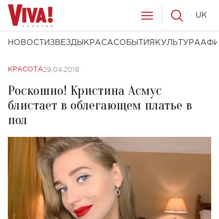
UK
НОВОСТИ
ЗВЕЗДЫ
КРАСА
СОБЫТИЯ
КУЛЬТУРА
АФ
29.04.2019
КРАСОТА
Роскошно! Кристина Асмус
блистает в облегающем платье в
пол