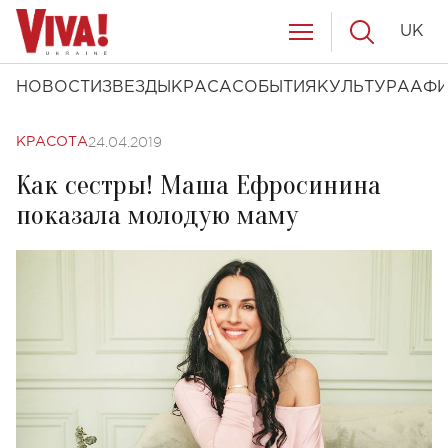
UK
НОВОСТИ
ЗВЕЗДЫ
КРАСА
СОБЫТИЯ
КУЛЬТУРА
АФ
24.04.2019
КРАСОТА
Как сестры! Маша Ефросинина
показала молодую маму