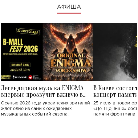
АФИША
Легендарная музыка ENIGMA
В Киеве состои
впервые прозвучит вживую в
концерт памят
Украине: где состоится концерт
Клименко: более
Осенью 2026 года украинских зрителей
25 июля в новом op
исполнят песн
ждет одно из самых ожидаемых
«Де, Що, Інше» сос
музыкальных событий сезона.
памяти фронтмена
Михаила Клименко. 
особенный музыкал
посвященный артист
стало символом ис