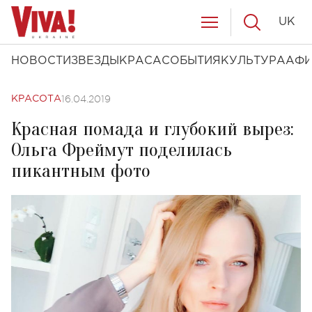
UK
НОВОСТИ
ЗВЕЗДЫ
КРАСА
СОБЫТИЯ
КУЛЬТУРА
АФ
16.04.2019
КРАСОТА
Красная помада и глубокий вырез:
Ольга Фреймут поделилась
пикантным фото