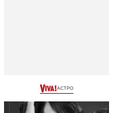
АСТРО