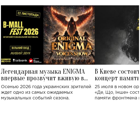
Легендарная музыка ENIGMA
В Киеве состои
впервые прозвучит вживую в
концерт памят
Украине: где состоится концерт
Клименко: более
Осенью 2026 года украинских зрителей
25 июля в новом op
исполнят песн
ждет одно из самых ожидаемых
«Де, Що, Інше» сос
музыкальных событий сезона.
памяти фронтмена
Михаила Клименко. 
особенный музыкал
посвященный артист
стало символом ис
настоящей любви.