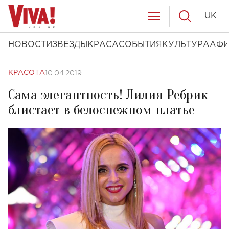
UK
НОВОСТИ
ЗВЕЗДЫ
КРАСА
СОБЫТИЯ
КУЛЬТУРА
АФ
10.04.2019
КРАСОТА
Сама элегантность! Лилия Ребрик
блистает в белоснежном платье