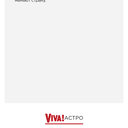
меняют страну.
АСТРО