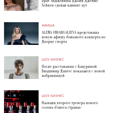
Брат Анджелины Джоли Джеймс
Хейвен сделал каминг-аут
АФИША
ALENA OMARGALIEVA представила
новую афишу большого концерта во
Дворце спорта
ШОУ-БИЗНЕС
После расставания с Кацуриной:
Владимир Дантес показался с новой
избранницей
ШОУ-БИЗНЕС
Назвали второго тренера нового
сезона «Голоса страны»