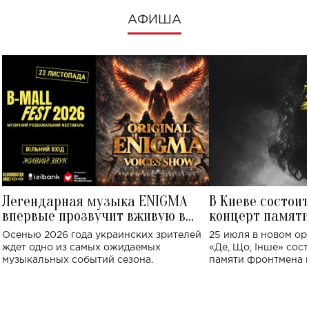
АФИША
Легендарная музыка ENIGMA
В Киеве состои
впервые прозвучит вживую в
концерт памят
Украине: где состоится концерт
Клименко: более
Осенью 2026 года украинских зрителей
25 июля в новом op
исполнят песн
ждет одно из самых ожидаемых
«Де, Що, Інше» сос
музыкальных событий сезона.
памяти фронтмена
Михаила Клименко. 
особенный музыкал
посвященный артист