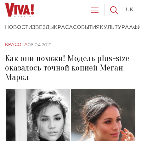
UK
НОВОСТИ
ЗВЕЗДЫ
КРАСА
СОБЫТИЯ
КУЛЬТУРА
АФ
08.04.2019
КРАСОТА
Как они похожи! Модель plus-size
оказалось точной копией Меган
Маркл