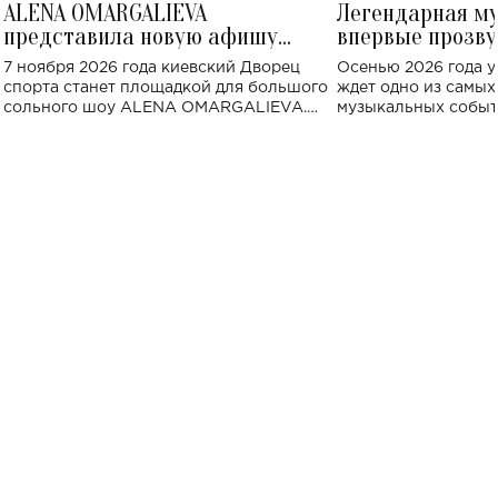
ALENA OMARGALIEVA
Легендарная м
представила новую афишу
впервые прозву
большого концерта во Дворце
Украине: где со
7 ноября 2026 года киевский Дворец
Осенью 2026 года у
спорта
спорта станет площадкой для большого
ждет одно из самы
сольного шоу ALENA OMARGALIEVA.
музыкальных событ
Концерт получил символичное название
«Не пьяная — влюбленная».