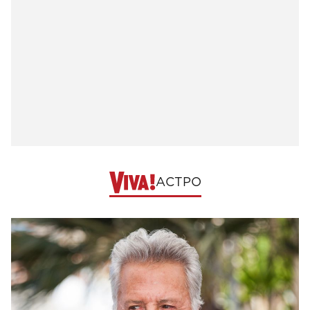
АСТРО