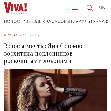
UK
НОВОСТИ
ЗВЕЗДЫ
КРАСА
СОБЫТИЯ
КУЛЬТУРА
АФ
27.03.2019
КРАСОТА
Волосы мечты: Яна Соломко
восхитила поклонников
роскошными локонами