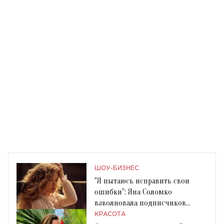
ШОУ-БИЗНЕС
"Я пытаюсь исправить свои
ошибки": Яна Соломко
взволновала подписчиков
грустным постом
КРАСОТА