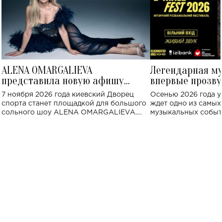
ALENA OMARGALIEVA
Легендарная м
представила новую афишу
впервые прозву
большого концерта во Дворце
Украине: где со
7 ноября 2026 года киевский Дворец
Осенью 2026 года у
спорта
спорта станет площадкой для большого
ждет одно из самы
сольного шоу ALENA OMARGALIEVA.
музыкальных событ
Концерт получил символичное название
«Не пьяная — влюбленная».