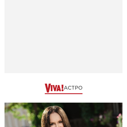
АСТРО