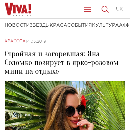
UK
НОВОСТИ
ЗВЕЗДЫ
КРАСА
СОБЫТИЯ
КУЛЬТУРА
АФ
14.03.2019
КРАСОТА
Стройная и загоревшая: Яна
Соломко позирует в ярко-розовом
мини на отдыхе