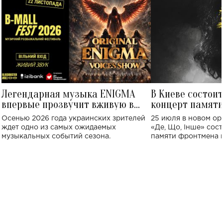
Легендарная музыка ENIGMA
В Киеве состои
впервые прозвучит вживую в
концерт памят
Украине: где состоится концерт
Клименко: более
Осенью 2026 года украинских зрителей
25 июля в новом op
исполнят песн
ждет одно из самых ожидаемых
«Де, Що, Інше» сос
музыкальных событий сезона.
памяти фронтмена
Михаила Клименко. 
особенный музыкал
посвященный артист
стало символом ис
настоящей любви.