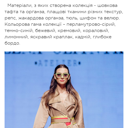
Матеріали, з яких створена колекція - шовкова
тафта та органза, плащові тканини різних текстур,
репс, жакардова органза, тюль, шифон та велюр.
Кольорова гама колекції – перламутрово-сірий,
темно-синій, бежевий, кремовий, кораловий,
лимонний, яскравий краплак, кадмій, глибоке
бордо.