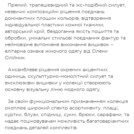
Прямий, трапецієвидний та ікс-подібний силует,
незвичні композиційні рішення поєднань
домінантних площин кольорів, відтворення
індивідуальної пластики кожної тканини,
авторський крій, бездоганна якість пошиття та
обробки, унікальні стильові поєднання фактур та
неймовірне витончене виконання вишивок –
елітарна ознака жіночого одягу від Олени
Олійник.
Ансамблеве рішення окремих акцентних
одиниць, скульптурно-монолітний силует та
ексклюзивні вишивки у колекції створюють
основну візуальну лінію модного одягу.
За своїм функціональним призначенням колекція
охоплює широкий спектр асортименту: плащі,
куртки, блузи, спідниці, сукні, брюки, сарафани, та
надає поціновувачам можливість багатоваріантних
поєднань деталей комплектів.