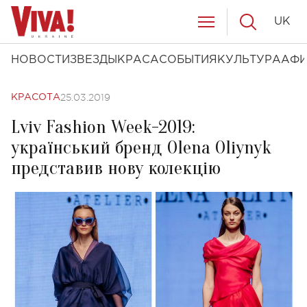
UK
НОВОСТИ
ЗВЕЗДЫ
КРАСА
СОБЫТИЯ
КУЛЬТУРА
АФ
25.03.2019
КРАСОТА
Lviv Fashion Week-2019:
український бренд Olena Oliynyk
представив нову колекцію