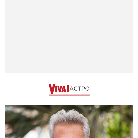
АСТРО