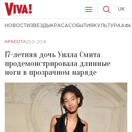
UK
НОВОСТИ
ЗВЕЗДЫ
КРАСА
СОБЫТИЯ
КУЛЬТУРА
АФ
25.01.2018
КРАСОТА
17-летняя дочь Уилла Смита
продемонстрировала длинные
ноги в прозрачном наряде