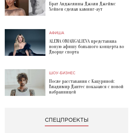
Брат Анджелины Джоли Джеймс
Хейвен сделал каминг-аут
АФИША
ALENA OMARGALIEVA представила
новую афишу большого концерта во
Дворце спорта
ШОУ-БИЗНЕС
После расставания с Кацуриной:
Владимир Дантес показался с новой
избранницей
СПЕЦПРОЕКТЫ