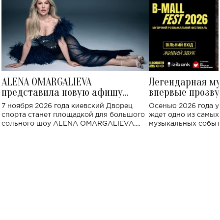
ALENA OMARGALIEVA
Легендарная м
представила новую афишу
впервые прозву
большого концерта во Дворце
Украине: где со
7 ноября 2026 года киевский Дворец
Осенью 2026 года у
спорта
спорта станет площадкой для большого
ждет одно из самы
сольного шоу ALENA OMARGALIEVA.
музыкальных событ
Концерт получил символичное название
«Не пьяная — влюбленная».