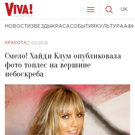
UK
НОВОСТИ
ЗВЕЗДЫ
КРАСА
СОБЫТИЯ
КУЛЬТУРА
АФ
21.03.2019
КРАСОТА
Смело! Хайди Клум опубликовала
фото топлес на вершине
небоскреба