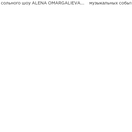
сольного шоу ALENA OMARGALIEVA.
музыкальных событ
Концерт получил символичное название
«Не пьяная — влюбленная».