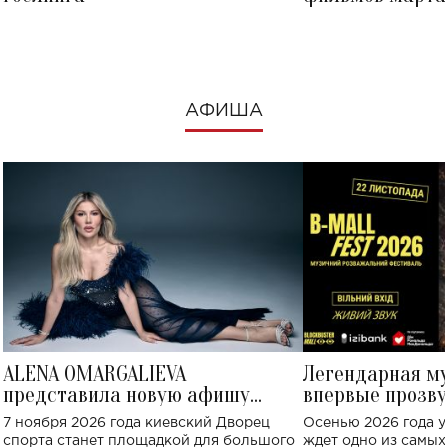
посмотреть в к
АФИША
ALENA OMARGALIEVA
Легендарная м
представила новую афишу
впервые прозву
большого концерта во Дворце
Украине: где со
7 ноября 2026 года киевский Дворец
Осенью 2026 года у
спорта
спорта станет площадкой для большого
ждет одно из самы