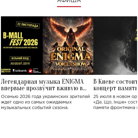
АФИША
Легендарная музыка ENIGMA
В Киеве состои
впервые прозвучит вживую в
концерт памят
Украине: где состоится концерт
Клименко: более
Осенью 2026 года украинских зрителей
25 июля в новом op
исполнят песн
ждет одно из самых ожидаемых
«Де, Що, Інше» сос
музыкальных событий сезона.
памяти фронтмена
Михаила Клименко. 
особенный музыкал
посвященный артист
стало символом ис
настоящей любви.