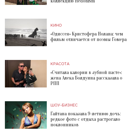
коллекцию Hedonism
КИНО
«Одиссея» Кристофера Нолана: чем
фильм отличается от поэмы Гомера
КРАСОТА
«Считала калории в зубной пасте»:
жена Алека Болдуина рассказала о
РПП
ШОУ-БИЗНЕС
Гайтана показала 9-летнюю дочь:
редкое фото с отдыха растрогало
поклонников