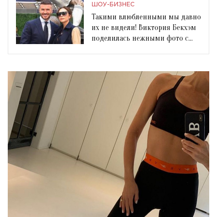
черном гольфе
ШОУ-БИЗНЕС
Такими влюбленными мы давно
их не видели! Виктория Бекхэм
поделилась нежными фото с
мужем