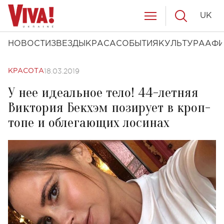
UK
НОВОСТИ
ЗВЕЗДЫ
КРАСА
СОБЫТИЯ
КУЛЬТУРА
АФ
18.03.2019
КРАСОТА
У нее идеальное тело! 44-летняя
Виктория Бекхэм позирует в кроп-
топе и облегающих лосинах