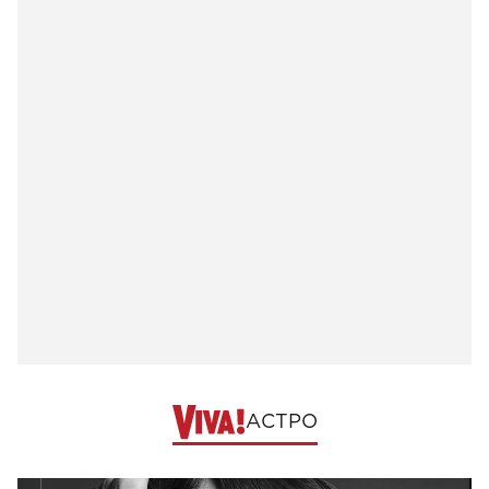
АСТРО