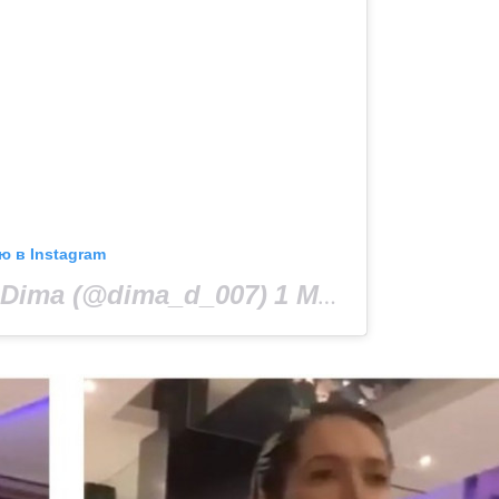
ю в Instagram
Dima (@dima_d_007)
1 Мар 2019 в 2:08 PST