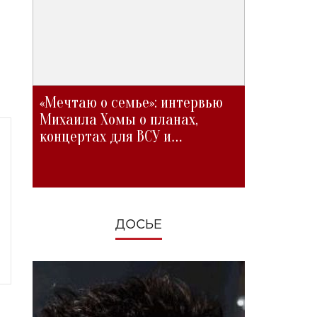
«Мечтаю о семье»: интервью
Михаила Хомы о планах,
концертах для ВСУ и
изменениях во время войны
ДОСЬЕ