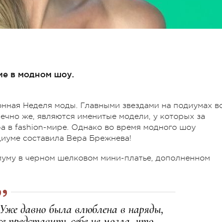
ие в модном шоу.
нная Неделя моды. Главными звездами на подиумах в
ечно же, являются именитые модели, у которых за
а в fashion-мире. Однако во время модного шоу
диуме составила Вера Брежнева!
иуму в черном шелковом мини-платье, дополненном
 Уже давно была влюблена в наряды,
же представить себе не могла, что