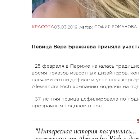
03.03.2019
Автор:
КРАСОТА
СОФИЯ РОМАНОВА
Певица Вера Брежнева приняла участ
25 февраля в Париже началась традицио
время показов известных дизайнеров, кон
плечами сотни дефиле и успешная карьер
Alessandra Rich компанию моделям на по
37-летняя певица дефилировала по под
прозрачным подолом в пол.
"Интересная история получилась...
аксессуары от Alessandra Rich и да