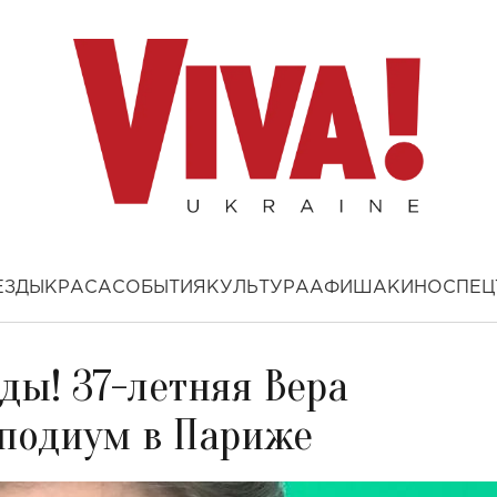
ЕЗДЫ
КРАСА
СОБЫТИЯ
КУЛЬТУРА
АФИША
КИНО
СПЕЦ
ды! 37-летняя Вера
подиум в Париже