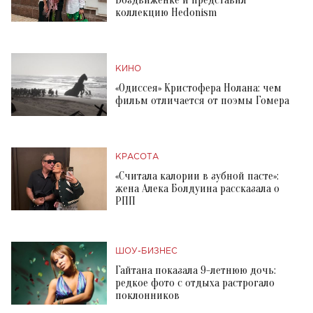
коллекцию Hedonism
КИНО
«Одиссея» Кристофера Нолана: чем
фильм отличается от поэмы Гомера
КРАСОТА
«Считала калории в зубной пасте»:
жена Алека Болдуина рассказала о
РПП
ШОУ-БИЗНЕС
Гайтана показала 9-летнюю дочь:
редкое фото с отдыха растрогало
поклонников