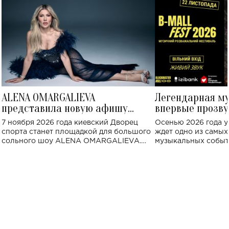
ALENA OMARGALIEVA
Легендарная м
представила новую афишу
впервые прозву
большого концерта во Дворце
Украине: где со
7 ноября 2026 года киевский Дворец
Осенью 2026 года у
спорта
спорта станет площадкой для большого
ждет одно из самы
сольного шоу ALENA OMARGALIEVA.
музыкальных событ
Концерт получил символичное название
«Не пьяная — влюбленная».