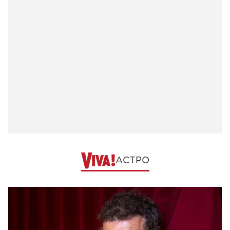
АСТРО