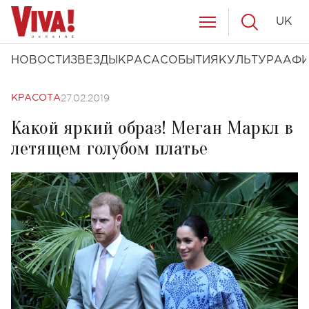
UK
НОВОСТИ
ЗВЕЗДЫ
КРАСА
СОБЫТИЯ
КУЛЬТУРА
АФ
27.02.2019
КРАСОТА
Какой яркий образ! Меган Маркл в
летящем голубом платье