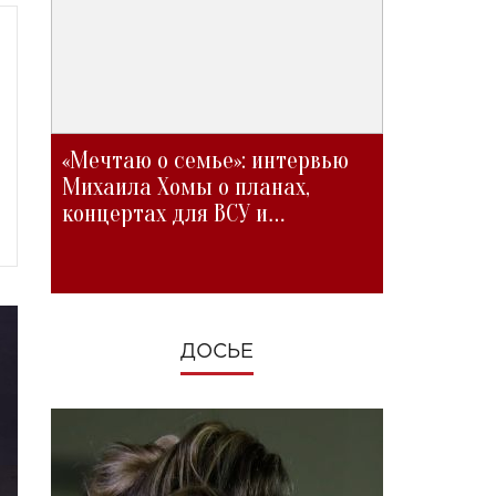
«Мечтаю о семье»: интервью
Михаила Хомы о планах,
концертах для ВСУ и
изменениях во время войны
ДОСЬЕ