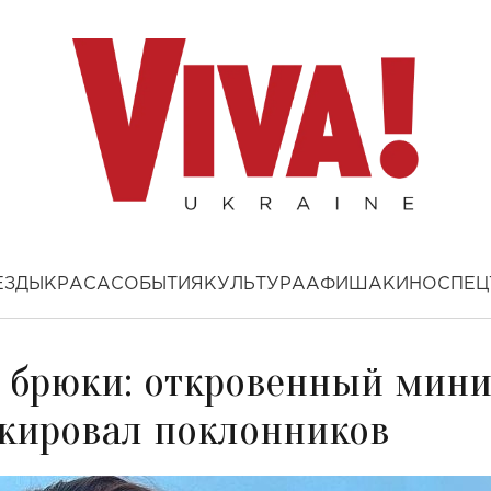
ЕЗДЫ
КРАСА
СОБЫТИЯ
КУЛЬТУРА
АФИША
КИНО
СПЕЦ
ь брюки: откровенный мини
кировал поклонников