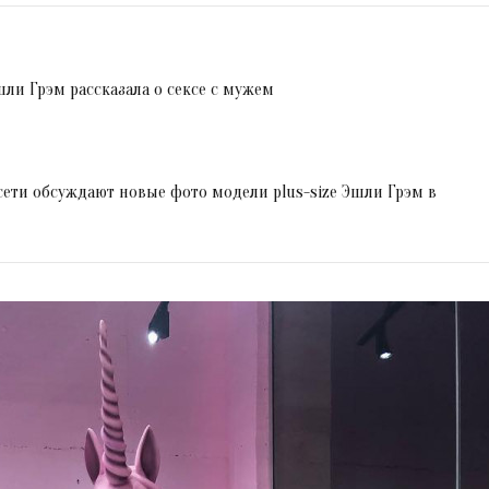
шли Грэм рассказала о сексе с мужем
сети обсуждают новые фото модели plus-size Эшли Грэм в