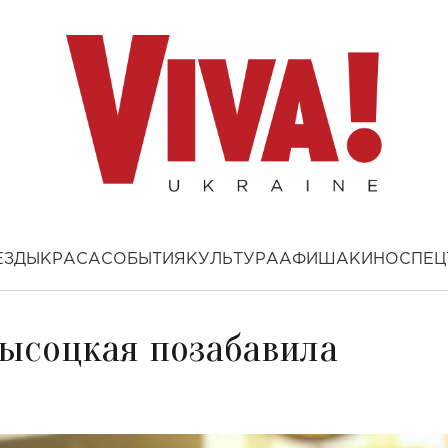
ЕЗДЫ
КРАСА
СОБЫТИЯ
КУЛЬТУРА
АФИША
КИНО
СПЕЦ
Высоцкая позабавила