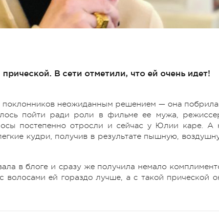
рической. В сети отметили, что ей очень идет!
а поклонников неожиданным решением — она побрила
шлось пойти ради роли в фильме ее мужа, режиссе
лосы постепенно отросли и сейчас у Юлии каре. А 
легкие кудри, получив в результате пышную, воздушн
ала в блоге и сразу же получила немало комплимент
 с волосами ей гораздо лучше, а с такой прической о