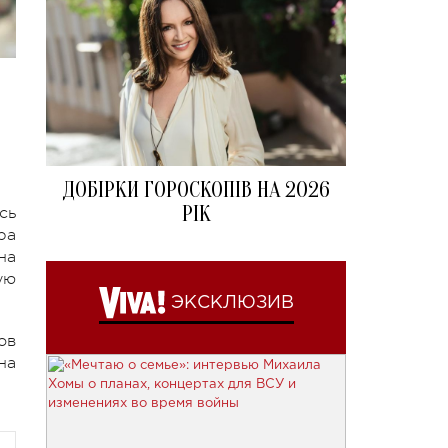
ДОБІРКИ ГОРОСКОПІВ НА 2026
РІК
сь
ра
на
ую
ЭКСКЛЮЗИВ
ов
на