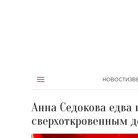
НОВОСТИ
ЗВ
Анна Седокова едва н
сверхоткровенным д