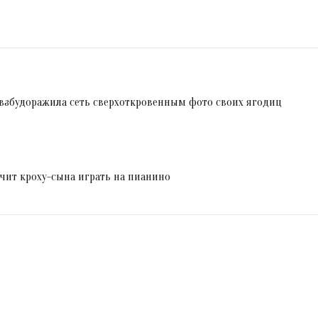
 взбудоражила сеть сверхоткровенным фото своих ягодиц
учит кроху-сына играть на пианино