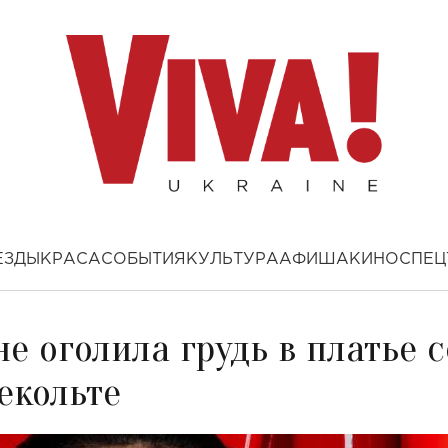
ЕЗДЫ
КРАСА
СОБЫТИЯ
КУЛЬТУРА
АФИША
КИНО
СПЕЦ
е оголила грудь в платье с
екольте