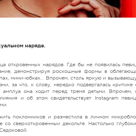
суальном наряде.
ца откровенных нарядов. Где бы не появилась певиц
мание, демонстрируя роскошные формы в облегающ
опах, мини-юбках... Впрочем, столь яркую и вызывающ
и, за что, к слову, нередко подвергалась критике 
 амплуа она ходит перед тремя детьми. Впрочем, 
лияния и об этом свидетельствует Instagram певиц
ми.
жить поклонников и разместила в личном микробло
е со сверхоткровенныи декольте. Настолько глубоки
 Седоковой.