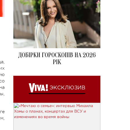
ДОБІРКИ ГОРОСКОПІВ НА 2026
РІК
а,
их
ую
со
на
ЭКСКЛЮЗИВ
ы,
ге
м,