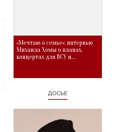
«Мечтаю о семье»: интервью
Михаила Хомы о планах,
концертах для ВСУ и
изменениях во время войны
ДОСЬЕ