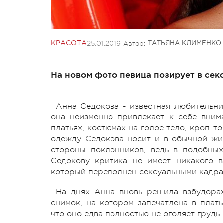
25.01.2019
Автор:
КРАСОТА
ТАТЬЯНА КЛИМЕНКО
На новом фото певица позирует в сек
Анна Седокова - известная любительни
она неизменно привлекает к себе вни
платьях, костюмах на голое тело, кроп-т
одежду Седокова носит и в обычной жизн
стороны поклонников, ведь в подобных
Седокову критика не имеет никакого в
который переполнен сексуальными кадра
На днях Анна вновь решила взбудора
снимок, на котором запечатлена в плать
что оно едва полностью не оголяет грудь