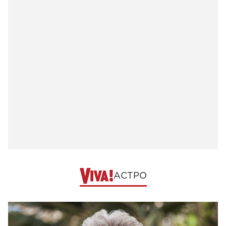
АСТРО