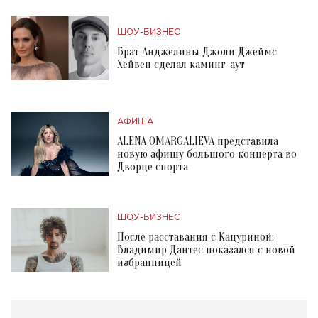
ШОУ-БИЗНЕС
Брат Анджелины Джоли Джеймс
Хейвен сделал каминг-аут
АФИША
ALENA OMARGALIEVA представила
новую афишу большого концерта во
Дворце спорта
ШОУ-БИЗНЕС
После расставания с Кацуриной:
Владимир Дантес показался с новой
избранницей