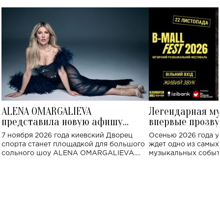
ALENA OMARGALIEVA
Легендарная м
представила новую афишу
впервые прозву
большого концерта во Дворце
Украине: где со
7 ноября 2026 года киевский Дворец
Осенью 2026 года у
спорта
спорта станет площадкой для большого
ждет одно из самы
сольного шоу ALENA OMARGALIEVA.
музыкальных событ
Концерт получил символичное название
«Не пьяная — влюбленная».