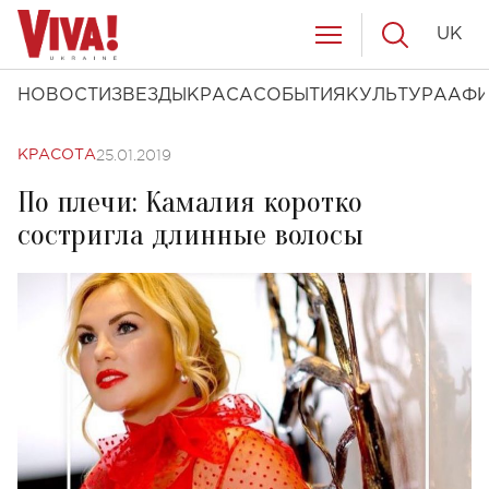
UK
НОВОСТИ
ЗВЕЗДЫ
КРАСА
СОБЫТИЯ
КУЛЬТУРА
АФ
25.01.2019
КРАСОТА
По плечи: Камалия коротко
состригла длинные волосы