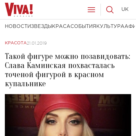
UK
НОВОСТИ
ЗВЕЗДЫ
КРАСА
СОБЫТИЯ
КУЛЬТУРА
АФ
21.01.2019
КРАСОТА
Такой фигуре можно позавидовать:
Слава Каминская похвасталась
точеной фигурой в красном
купальнике