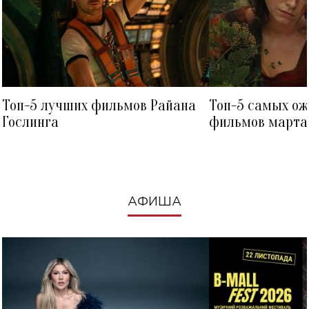
Топ-5 лучших фильмов Райана
Топ-5 самых о
Гослинга
фильмов марта 
посмотреть в к
АФИША