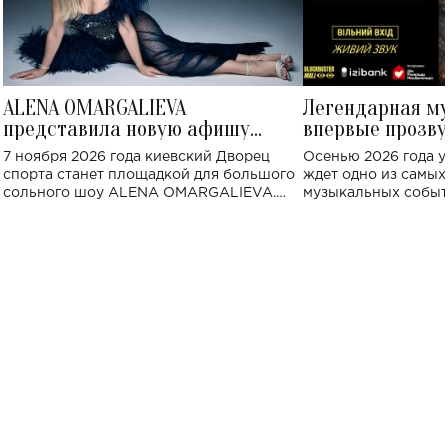
ALENA OMARGALIEVA
Легендарная м
представила новую афишу
впервые прозву
большого концерта во Дворце
Украине: где со
7 ноября 2026 года киевский Дворец
Осенью 2026 года у
спорта
спорта станет площадкой для большого
ждет одно из самы
сольного шоу ALENA OMARGALIEVA.
музыкальных событ
Концерт получил символичное название
«Не пьяная — влюбленная».