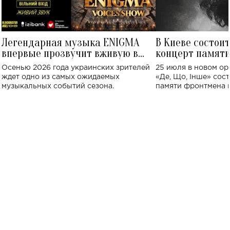
Легендарная музыка ENIGMA
В Киеве состои
впервые прозвучит вживую в
концерт памят
Украине: где состоится концерт
Клименко: более
Осенью 2026 года украинских зрителей
25 июля в новом op
исполнят песн
ждет одно из самых ожидаемых
«Де, Що, Інше» сос
музыкальных событий сезона.
памяти фронтмена
Михаила Клименко. 
особенный музыкал
посвященный артист
стало символом ис
настоящей любви.