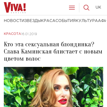
UK
НОВОСТИ
ЗВЕЗДЫ
КРАСА
СОБЫТИЯ
КУЛЬТУРА
АФ
16.01.2019
КРАСОТА
Кто эта сексуальная блондинка?
Слава Каминская блистает с новым
цветом волос