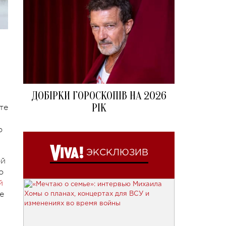
ДОБІРКИ ГОРОСКОПІВ НА 2026
РІК
те
о
ЭКСКЛЮЗИВ
ой
о
й
е