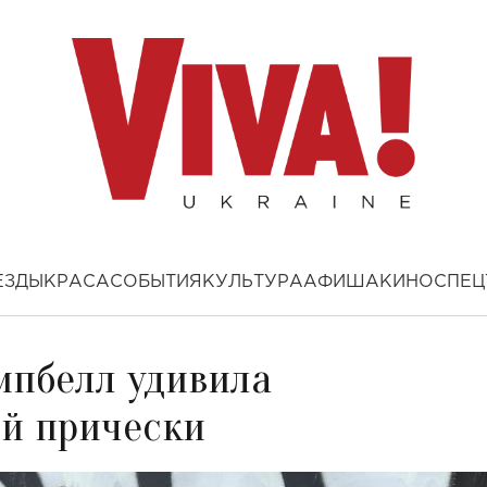
ЕЗДЫ
КРАСА
СОБЫТИЯ
КУЛЬТУРА
АФИША
КИНО
СПЕЦ
мпбелл удивила
й прически