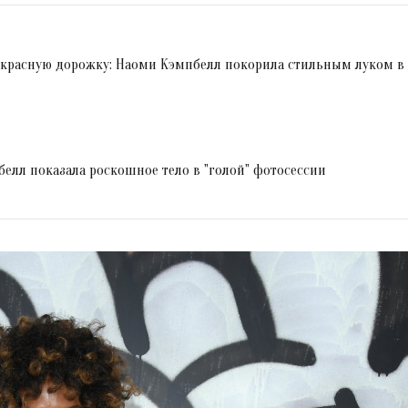
на красную дорожку: Наоми Кэмпбелл покорила стильным луком в
елл показала роскошное тело в "голой" фотосессии