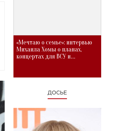
«Мечтаю о семье»: интервью
Михаила Хомы о планах,
концертах для ВСУ и
изменениях во время войны
ДОСЬЕ