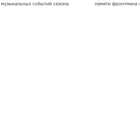
музыкальных событий сезона.
памяти фронтмена
Михаила Клименко. 
особенный музыкал
посвященный артист
стало символом ис
настоящей любви.