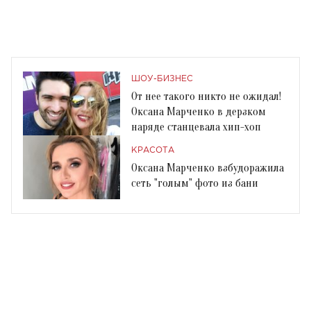
ШОУ-БИЗНЕС
От нее такого никто не ожидал!
Оксана Марченко в дерзком
наряде станцевала хип-хоп
КРАСОТА
Оксана Марченко взбудоражила
сеть "голым" фото из бани