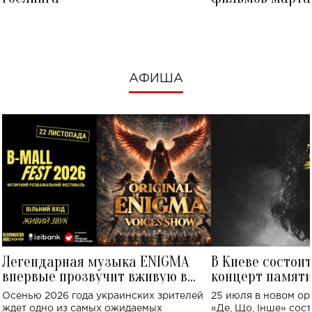
посмотреть в к
АФИША
Легендарная музыка ENIGMA
В Киеве состои
впервые прозвучит вживую в
концерт памят
Украине: где состоится концерт
Клименко: более
Осенью 2026 года украинских зрителей
25 июля в новом op
исполнят песн
ждет одно из самых ожидаемых
«Де, Що, Інше» сос