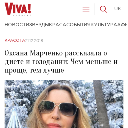
UK
НОВОСТИ
ЗВЕЗДЫ
КРАСА
СОБЫТИЯ
КУЛЬТУРА
АФ
21.12.2018
КРАСОТА
Оксана Марченко рассказала о
диете и голодании: Чем меньше и
проще, тем лучше