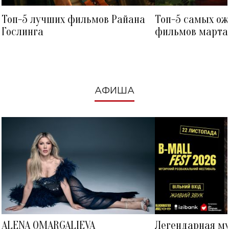
Топ-5 лучших фильмов Райана
Топ-5 самых о
Гослинга
фильмов марта 
посмотреть в к
АФИША
ALENA OMARGALIEVA
Легендарная м