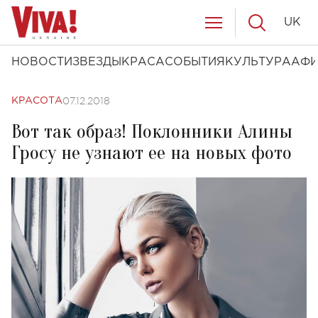
UK
НОВОСТИ
ЗВЕЗДЫ
КРАСА
СОБЫТИЯ
КУЛЬТУРА
АФ
07.12.2018
КРАСОТА
Вот так образ! Поклонники Алины
Гросу не узнают ее на новых фото