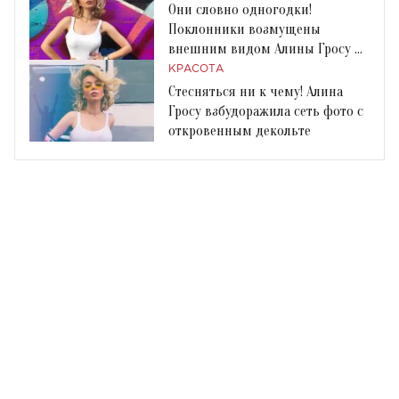
Они словно одногодки!
Поклонники возмущены
внешним видом Алины Гросу на
фото с Ириной Билык
КРАСОТА
Стесняться ни к чему! Алина
Гросу взбудоражила сеть фото с
откровенным декольте