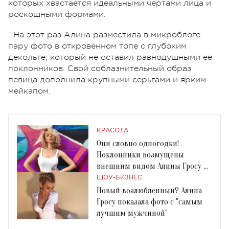
которых хвастается идеальными чертами лица и
роскошными формами.
На этот раз Алина разместила в микроблоге
пару фото в откровенном топе с глубоким
декольте, который не оставил равнодушными ее
поклонников. Свой соблазнительный образ
певица дополнила крупными серьгами и ярким
мейкапом.
КРАСОТА
Они словно одногодки!
Поклонники возмущены
внешним видом Алины Гросу на
фото с Ириной Билык
ШОУ-БИЗНЕС
Новый возлюбленный? Алина
Гросу показала фото с "самым
лучшим мужчиной"