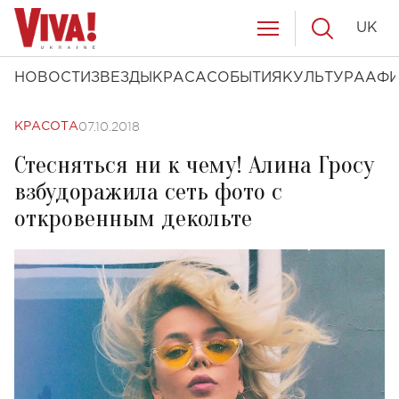
UK
НОВОСТИ
ЗВЕЗДЫ
КРАСА
СОБЫТИЯ
КУЛЬТУРА
АФ
07.10.2018
КРАСОТА
Стесняться ни к чему! Алина Гросу
взбудоражила сеть фото с
откровенным декольте