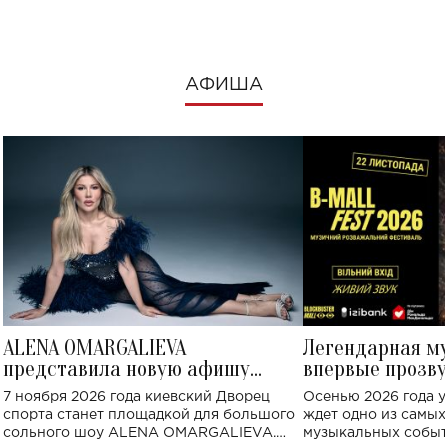
АФИША
ALENA OMARGALIEVA
Легендарная м
представила новую афишу
впервые прозву
большого концерта во Дворце
Украине: где со
7 ноября 2026 года киевский Дворец
Осенью 2026 года у
спорта
спорта станет площадкой для большого
ждет одно из самы
сольного шоу ALENA OMARGALIEVA.
музыкальных событ