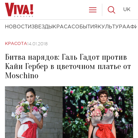
UK
НОВОСТИ
ЗВЕЗДЫ
КРАСА
СОБЫТИЯ
КУЛЬТУРА
АФ
14.01.2018
КРАСОТА
Битва нарядов: Галь Гадот против
Кайи Гербер в цветочном платье от
Moschino