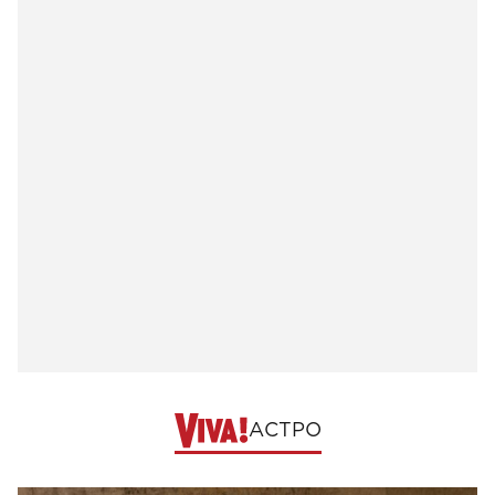
АСТРО