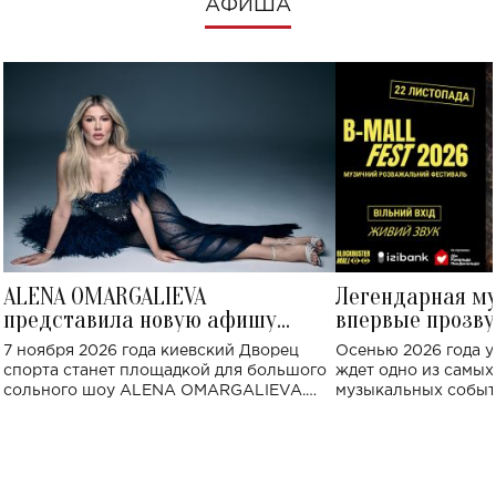
АФИША
ALENA OMARGALIEVA
Легендарная м
представила новую афишу
впервые прозву
большого концерта во Дворце
Украине: где со
7 ноября 2026 года киевский Дворец
Осенью 2026 года у
спорта
спорта станет площадкой для большого
ждет одно из самы
сольного шоу ALENA OMARGALIEVA.
музыкальных событ
Концерт получил символичное название
«Не пьяная — влюбленная».