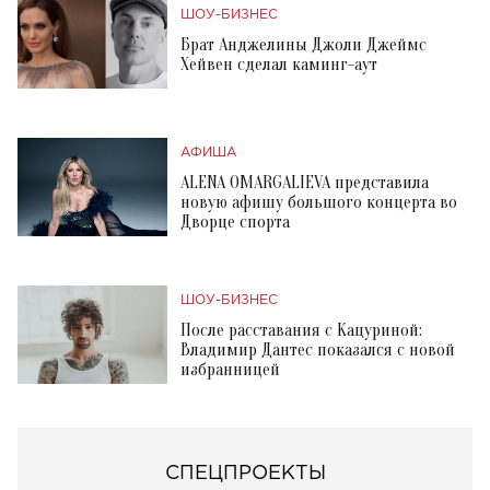
ШОУ-БИЗНЕС
Брат Анджелины Джоли Джеймс
Хейвен сделал каминг-аут
АФИША
ALENA OMARGALIEVA представила
новую афишу большого концерта во
Дворце спорта
ШОУ-БИЗНЕС
После расставания с Кацуриной:
Владимир Дантес показался с новой
избранницей
СПЕЦПРОЕКТЫ