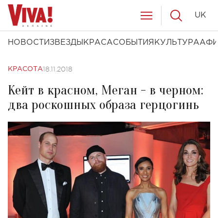
UK
НОВОСТИ
ЗВЕЗДЫ
КРАСА
СОБЫТИЯ
КУЛЬТУРА
АФ
18.11.2018
КРАСОТА
Кейт в красном, Меган - в черном:
два роскошных образа герцогинь