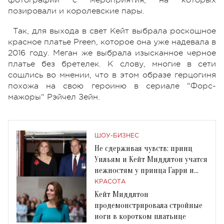
позировали и королевские пары.
Так, для выхода в свет Кейт выбрала роскошное
красное платье Preen, которое она уже надевала в
2016 году. Меган же выбрала изысканное черное
платье без бретелек. К слову, многие в сети
сошлись во мнении, что в этом образе герцогиня
похожа на свою героиню в сериале "Форс-
мажоры" Рэйчел Зейн.
ШОУ-БИЗНЕС
Не сдерживая чувств: принц
Уильям и Кейт Миддлтон учатся
нежностям у принца Гарри и
Меган Маркл
КРАСОТА
Кейт Миддлтон
продемонстрировала стройные
ноги в коротком платьице