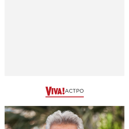
АСТРО