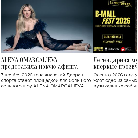
ALENA OMARGALIEVA
Легендарная м
представила новую афишу
впервые прозву
большого концерта во Дворце
Украине: где со
7 ноября 2026 года киевский Дворец
Осенью 2026 года у
спорта
спорта станет площадкой для большого
ждет одно из самы
сольного шоу ALENA OMARGALIEVA.
музыкальных событ
Концерт получил символичное название
«Не пьяная — влюбленная».