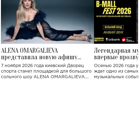
ALENA OMARGALIEVA
Легендарная м
представила новую афишу
впервые прозву
большого концерта во Дворце
Украине: где со
7 ноября 2026 года киевский Дворец
Осенью 2026 года у
спорта
спорта станет площадкой для большого
ждет одно из самы
сольного шоу ALENA OMARGALIEVA.
музыкальных событ
Концерт получил символичное название
«Не пьяная — влюбленная».