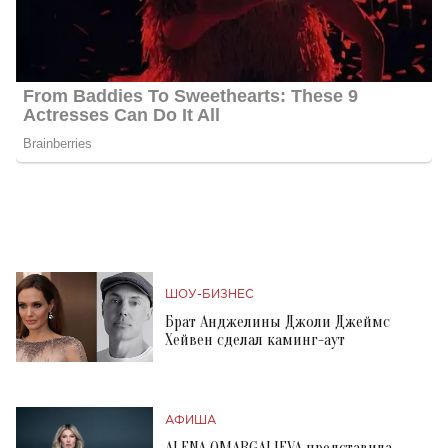
ШОУ-БИЗНЕС
Брат Анджелины Джоли Джеймс
Хейвен сделал каминг-аут
АФИША