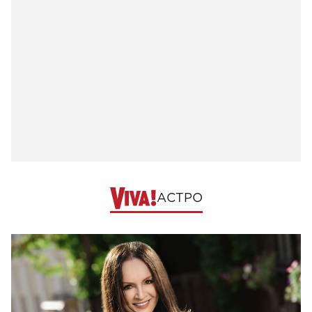
АСТРО