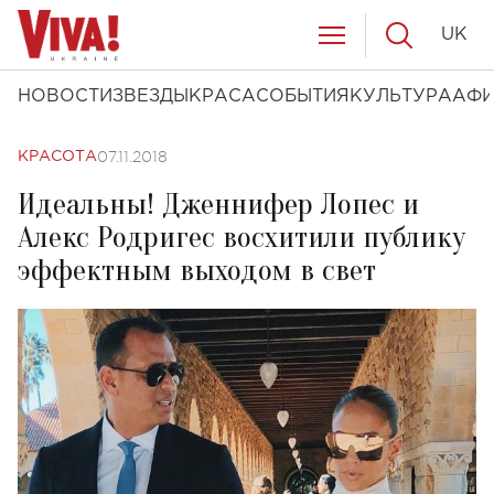
UK
НОВОСТИ
ЗВЕЗДЫ
КРАСА
СОБЫТИЯ
КУЛЬТУРА
АФ
07.11.2018
КРАСОТА
Идеальны! Дженнифер Лопес и
Алекс Родригес восхитили публику
эффектным выходом в свет