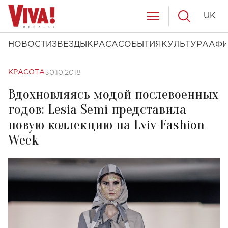
UK
НОВОСТИ
ЗВЕЗДЫ
КРАСА
СОБЫТИЯ
КУЛЬТУРА
АФ
30.10.2018
КРАСОТА
Вдохновляясь модой послевоенных
годов: Lesia Semi представила
новую коллекцию на Lviv Fashion
Week