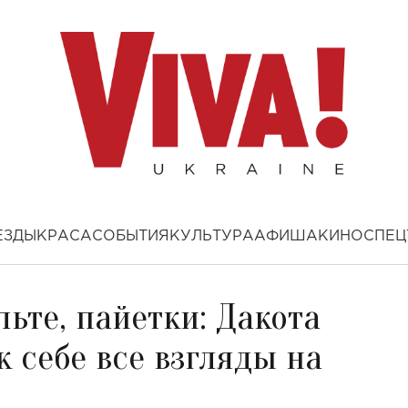
ЕЗДЫ
КРАСА
СОБЫТИЯ
КУЛЬТУРА
АФИША
КИНО
СПЕЦ
льте, пайетки: Дакота
 себе все взгляды на