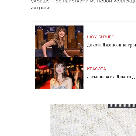
украшенное пайетками из новой коллекци
актрисы.
ШОУ-БИЗНЕС
Дакота Джонсон вперв
КРАСОТА
Затмила всех: Дакота 